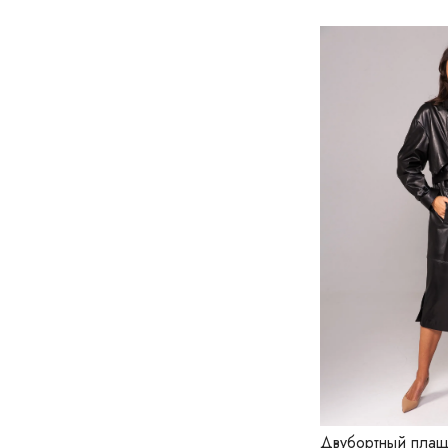
РОЗОВЫЙ
РОЗОВЫЙ МЕЛАНЖ
СВЕТЛО-СЕРЫЙ
СЕРО-БЕЖЕВЫЙ
СЕРЫЙ
СИНИЙ
СТАЛЬНОЙ БЕБИ
ТЕРРАКОТ
ФИОЛЕТОВЫЙ
ФИОЛЕТОВЫЙ ПАСТЕЛЬ
ФИСТАШКОВЫЙ
ЧЕРНЫЙ
ЭЛЕКТРИК
Двубортный плащ 