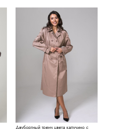
Двубортный тренч цвета капучино с