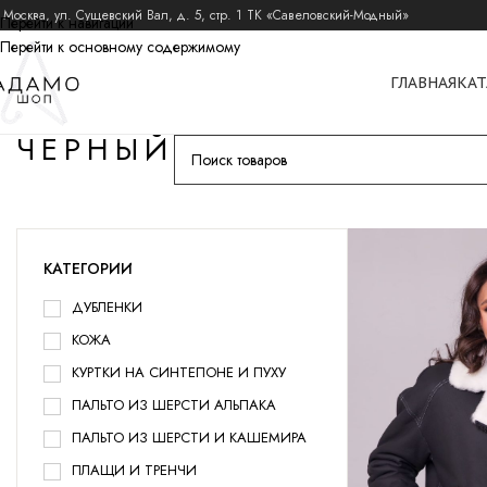
 Москва, ул. Сущевский Вал, д. 5, стр. 1 ТК «Савеловский-Модный»
Перейти к навигации
Перейти к основному содержимому
ГЛАВНАЯ
КАТ
ЧЕРНЫЙ
КАТЕГОРИИ
ДУБЛЕНКИ
КОЖА
КУРТКИ НА СИНТЕПОНЕ И ПУХУ
ПАЛЬТО ИЗ ШЕРСТИ АЛЬПАКА
ПАЛЬТО ИЗ ШЕРСТИ И КАШЕМИРА
ПЛАЩИ И ТРЕНЧИ