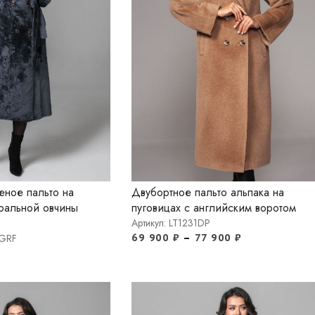
еное пальто на
Двубортное пальто альпака на
уральной овчины
пуговицах с английским воротом
Артикул: LT1231DP
69 900
₽
–
77 900
₽
DGRF