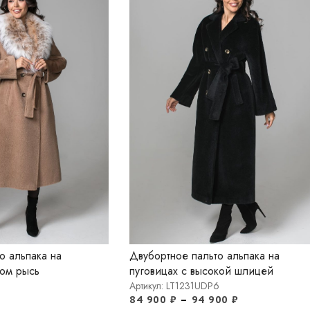
о альпака на
Двубортное пальто альпака на
том рысь
пуговицах с высокой шлицей
Артикул: LT1231UDP6
84 900
₽
–
94 900
₽