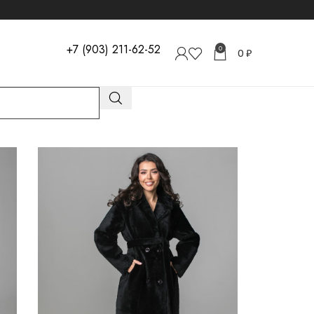
+7 (903) 211-62-52
0
0
₽