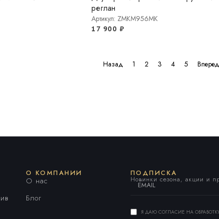
реглан
Артикул: ZMKM956MK
17 900
₽
Назад
1
2
3
4
5
Впере
О КОМПАНИИ
ПОДПИСКА
Новинки сезона, акции и 
О нас
ив
Блог
Я ДАЮ СОГЛАСИЕ НА ОБРАБОТ