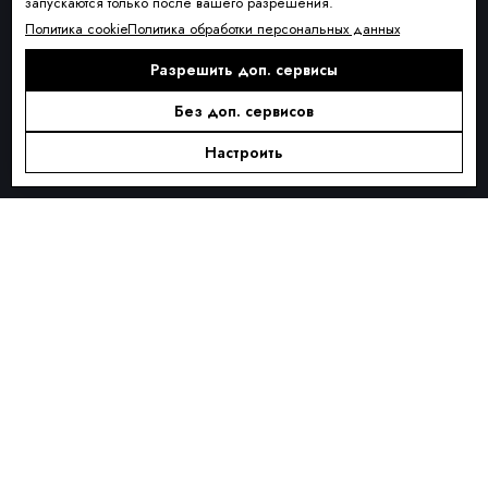
запускаются только после вашего разрешения.
Условия доставки
Политика cookie
Политика обработки персональных данных
Оплата и рассрочка
Разрешить доп. сервисы
Обмен и возврат товара
Без доп. сервисов
Контакты
О КОМПАНИИ
Настроить
О нас
Блог
ПОДПИСКА
Новинки сезона, акции и предложения
Я ДАЮ СОГЛАСИЕ НА ОБРАБОТКУ ПЕРСОНАЛЬНЫХ ДАННЫХ И
СОГЛАШАЮСЬ С
ПОЛИТИКОЙ ОБРАБОТКИ ПЕРСОНАЛЬНЫХ
ДАННЫХ
.
Подписаться
Alternative: