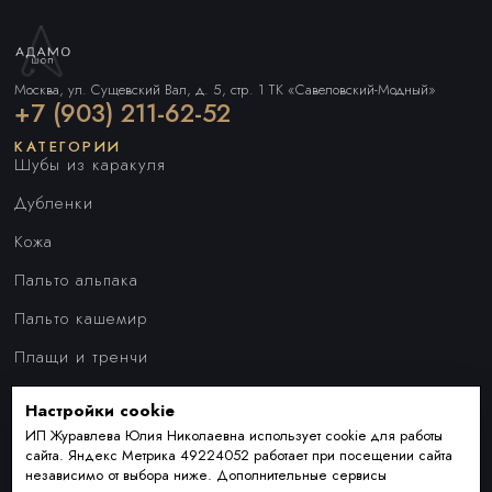
Москва, ул. Сущевский Вал, д. 5, стр. 1 ТК «Савеловский-Модный»
+7 (903) 211-62-52
КАТЕГОРИИ
Шубы из каракуля
Дубленки
Кожа
Пальто альпака
Пальто кашемир
Плащи и тренчи
Куртки
Настройки cookie
ПОКУПАТЕЛЯМ
Наши преимущества
ИП Журавлева Юлия Николаевна использует cookie для работы
сайта. Яндекс Метрика 49224052 работает при посещении сайта
Индивидуальный пошив
независимо от выбора ниже. Дополнительные сервисы