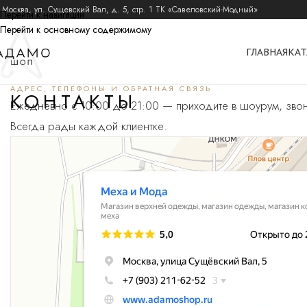
 Москва, ул. Сущевский Вал, д. 5, стр. 1 ТК «Савеловский-Модный»
Перейти к навигации
Перейти к основному содержимому
ГЛАВНАЯ
КАТ
АДРЕС, ТЕЛЕФОНЫ И ОБРАТНАЯ СВЯЗЬ
КОНТАКТЫ
Ежедневно с 10:00 до 21:00 — приходите в шоурум, звон
Всегда рады каждой клиентке.
Меха и Мода
Магазин верхней одежды в Москве
Магазин одежды в Москве