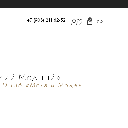
+7 (903) 211-62-52
0
0
₽
ский-Модный»
н D-136 «Меха и Мода»