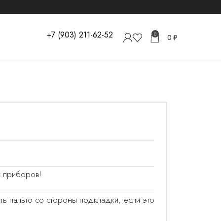
+7 (903) 211-62-52
0
0
₽
х приборов!
ть пальто со стороны подкладки, если это