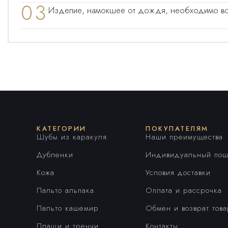
03
Изделие, намокшее от дождя, необходимо встр
КАТЕГОРИИ
ПОКУПАТЕЛЯМ
Шубы из каракуля
Наши преимущества
Дубленки
Индивидуальный пош
Кожа
Условия доставки
Пальто альпака
Оплата и рассрочка
Пальто кашемир
Обмен и возврат тов
Плащи и тренчи
Контакты