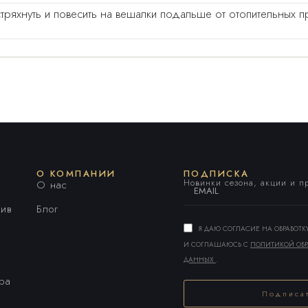
яхнуть и повесить на вешалки подальше от отопительных 
О КОМПАНИИ
ПОДПИСКА
Новинки сезона, акции и 
О нас
ив
Блог
Я ДАЮ СОГЛАСИЕ НА ОБРАБОТ
И СОГЛАШАЮСЬ С
ПОЛИТИКОЙ ОБР
ДАННЫХ
.
ара
Подписа