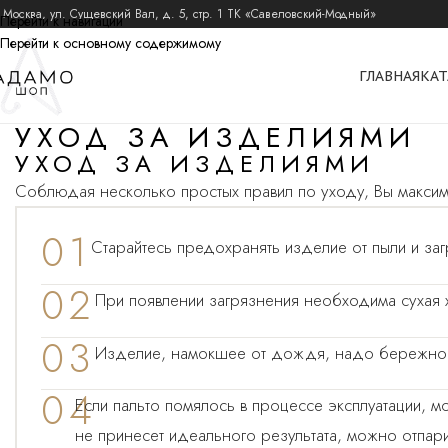
 Москва, ул. Сущевский Вал, д. 5, стр. 1 ТК «Савеловский-Модный»
Перейти к навигации
Перейти к основному содержимому
ГЛАВНАЯ
КАТ
УХОД ЗА ИЗДЕЛИЯМИ
УХОД ЗА ИЗДЕЛИЯМИ
Соблюдая несколько простых правил по уходу, Вы максим
01
Старайтесь предохранять изделие от пыли и за
02
При появлении загрязнения необходима сухая хи
03
Изделие, намокшее от дождя, надо бережно вс
04
Если пальто помялось в процессе эксплуатации, м
не принесет идеального результата, можно отпари