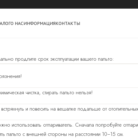
АЛОГ
О НАС
ИНФОРМАЦИЯ
КОНТАКТЫ
ально продлите срок эксплуатации вашего пальто:
грязнения!
мическая чистка, стирать пальто нельзя!
тряхнуть и повесить на вешалке подальше от отопительны
ожно использовать отпариватель. Сначала попробуйте отпари
ть пальто с внешней стороны на расстоянии 10−15 см.