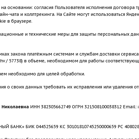
 на основании: согласия Пользователя исполнения договора 
йн-чата и коллтрекинга. На Сайте могут использоваться Яндекс
kie в браузере.
ационные и технические меры для защиты персональных данн
мках закона платёжным системам и службам доставки сервиса
i1jhhv / 57738) в объеме, необходимом для работы соответству
чем необходимо для целей обработки.
ния о своих данных требовать их исправления или удаления о
я Николаевна
ИНН 382305662749 ОГРН 321508100038312 Email:
Й БАНК» БИК 044525659 КС 30101810745250000659 РС 408028