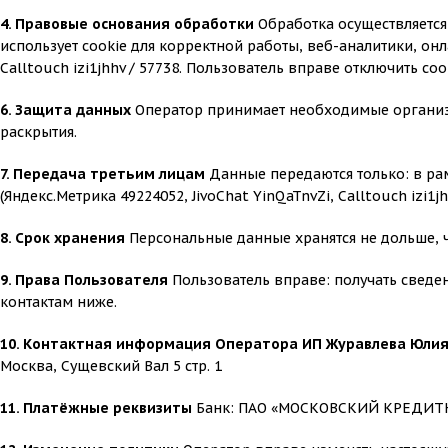
4. Правовые основания обработки
Обработка осуществляется
использует cookie для корректной работы, веб-аналитики, онла
Calltouch izi1jhhv / 57738. Пользователь вправе отключить coo
6. Защита данных
Оператор принимает необходимые организ
раскрытия.
7. Передача третьим лицам
Данные передаются только: в ра
(Яндекс.Метрика 49224052, JivoChat YinQaTnvZi, Calltouch iz
8. Срок хранения
Персональные данные хранятся не дольше, 
9. Права Пользователя
Пользователь вправе: получать сведе
контактам ниже.
10. Контактная информация Оператора ИП Журавлева Юли
Москва, Сущевский Вал 5 стр. 1
11. Платёжные реквизиты
Банк: ПАО «МОСКОВСКИЙ КРЕДИТНЫ