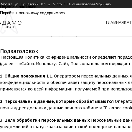
 Москва, ул. Сущевский Вал, д. 5, стр. 1 ТК «Савеловский-Модный»
Перейти к навигации
Перейти к основному содержимому
ГЛАВНАЯ
КАТ
Политика конфиденциальности
Подзаголовок
Настоящая Политика конфиденциальности определяет порядо
(далее — «Сайт»). Используя Сайт, Пользователь подтверждает
1. Общие положения
1.1. Оператором персональных данных я
конфиденциальность и обеспечивает защиту персональных да
применяется ко всей информации, получаемой при использов
2. Персональные данные, которые обрабатываются
Операто
почты адрес доставки данные личного кабинета IP-адрес co
3. Цели обработки персональных данных
Персональные данн
уведомлений о статусе заказа клиентской поддержки направл