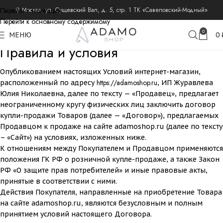
Перейти к навигации
⚲ Москва, ул. Сущевский Вал, д. 5, стр. 1 ТК «Савеловский-Модный»
Перейти к основному содержимому
0
МЕНЮ
0
Правила и условия
Опубликованием настоящих Условий интернет-магазин,
https://adamoshop.ru
расположенный по адресу
, ИП Журавлева
Юлия Николаевна, далее по тексту — «Продавец», предлагает
неограниченному кругу физических лиц заключить договор
купли-продажи Товаров (далее — «Договор»), предлагаемых
Продавцом к продаже на сайте adamoshop.ru (далее по тексту
– «Сайт») на условиях, изложенных ниже.
К отношениям между Покупателем и Продавцом применяются
положения ГК РФ о розничной купле-продаже, а также Закон
РФ «О защите прав потребителей» и иные правовые акты,
принятые в соответствии с ними.
Действия Покупателя, направленные на приобретение Товара
на сайте adamoshop.ru, являются безусловным и полным
принятием условий настоящего Договора.