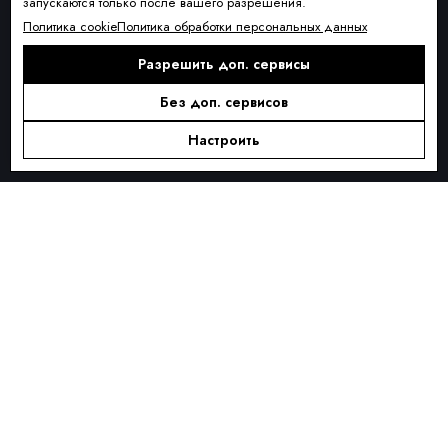
запускаются только после вашего разрешения.
Условия доставки
Политика cookie
Политика обработки персональных данных
Оплата и рассрочка
Разрешить доп. сервисы
Обмен и возврат товара
Без доп. сервисов
Контакты
О КОМПАНИИ
Настроить
О нас
Блог
ПОДПИСКА
Новинки сезона, акции и предложения
Я ДАЮ СОГЛАСИЕ НА ОБРАБОТКУ ПЕРСОНАЛЬНЫХ ДАННЫХ И
СОГЛАШАЮСЬ С
ПОЛИТИКОЙ ОБРАБОТКИ ПЕРСОНАЛЬНЫХ
ДАННЫХ
.
Подписаться
Alternative: