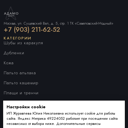
Москва, ул. Сущевский Вал, д. 5, стр. 1 ТК «Савеловский-Модный»
+7 (903) 211-62-52
КАТЕГОРИИ
Шубы из каракуля
Дубленки
Кожа
Пальто альпака
Пальто кашемир
Плащи и тренчи
Куртки
Настройки cookie
ПОКУПАТЕЛЯМ
Наши преимущества
ИП Журавлева Юлия Николаевна использует cookie для работы
сайта. Яндекс Метрика 49224052 работает при посещении сайта
Индивидуальный пошив
независимо от выбора ниже. Дополнительные сервисы