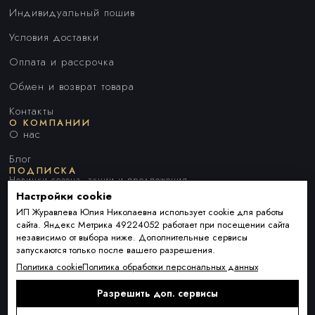
Индивидуальный пошив
Условия доставки
Оплата и рассрочка
Обмен и возврат товара
Контакты
О КОМПАНИИ
О нас
Блог
ПОДПИСКА
Новинки сезона, акции и предложения
Настройки cookie
ИП Журавлева Юлия Николаевна использует cookie для работы
сайта. Яндекс Метрика 49224052 работает при посещении сайта
Я ДАЮ СОГЛАСИЕ НА ОБРАБОТКУ ПЕРСОНАЛЬНЫХ ДАННЫХ И
независимо от выбора ниже. Дополнительные сервисы
СОГЛАШАЮСЬ С
ПОЛИТИКОЙ ОБРАБОТКИ ПЕРСОНАЛЬНЫХ
запускаются только после вашего разрешения.
ДАННЫХ
.
Политика cookie
Политика обработки персональных данных
Разрешить доп. сервисы
Подписаться