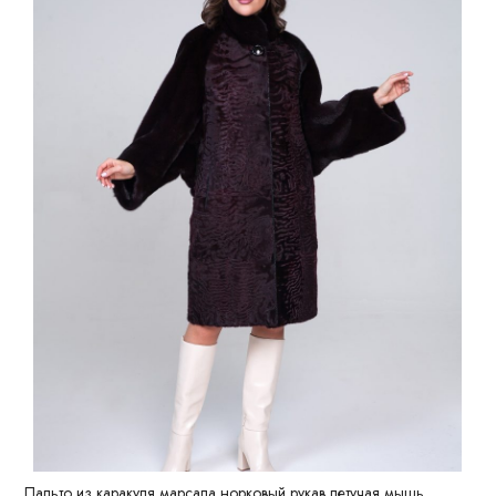
Пальто из каракуля марсала норковый рукав летучая мышь