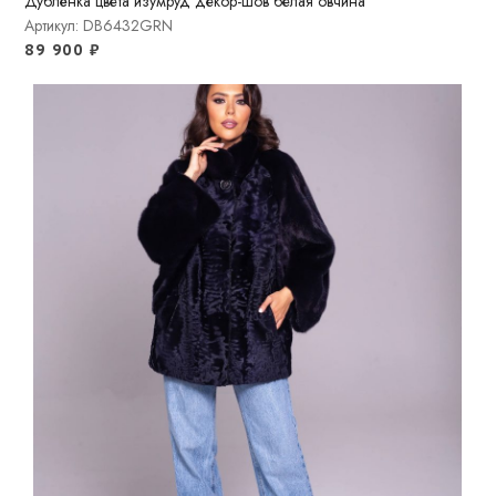
Дублёнка цвета изумруд декор-шов белая овчина
Артикул: DB6432GRN
89 900
₽