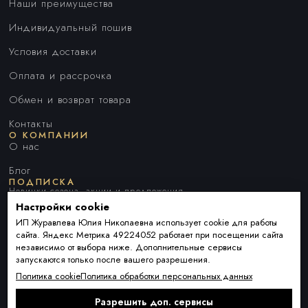
Наши преимущества
Индивидуальный пошив
Условия доставки
Оплата и рассрочка
Обмен и возврат товара
Контакты
О КОМПАНИИ
О нас
Блог
ПОДПИСКА
Новинки сезона, акции и предложения
Настройки cookie
ИП Журавлева Юлия Николаевна использует cookie для работы
сайта. Яндекс Метрика 49224052 работает при посещении сайта
Я ДАЮ СОГЛАСИЕ НА ОБРАБОТКУ ПЕРСОНАЛЬНЫХ ДАННЫХ И
независимо от выбора ниже. Дополнительные сервисы
СОГЛАШАЮСЬ С
ПОЛИТИКОЙ ОБРАБОТКИ ПЕРСОНАЛЬНЫХ
запускаются только после вашего разрешения.
ДАННЫХ
.
Политика cookie
Политика обработки персональных данных
Разрешить доп. сервисы
Подписаться