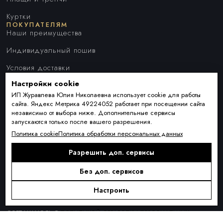
Куртки
ПОКУПАТЕЛЯМ
Наши преимущества
Индивидуальный пошив
Условия доставки
Настройки cookie
Оплата и рассрочка
ИП Журавлева Юлия Николаевна использует cookie для работы
Обмен и возврат товара
сайта. Яндекс Метрика 49224052 работает при посещении сайта
независимо от выбора ниже. Дополнительные сервисы
Контакты
запускаются только после вашего разрешения.
О КОМПАНИИ
Политика cookie
Политика обработки персональных данных
О нас
Разрешить доп. сервисы
Блог
ПОДПИСКА
Новинки сезона, акции и предложения
Без доп. сервисов
Настроить
Я ДАЮ СОГЛАСИЕ НА ОБРАБОТКУ ПЕРСОНАЛЬНЫХ ДАННЫХ И
СОГЛАШАЮСЬ С
ПОЛИТИКОЙ ОБРАБОТКИ ПЕРСОНАЛЬНЫХ