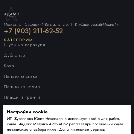
Москва, ул. Сущевский Вал, д. 5, стр. 1 ТК «Савеловский-Модный»
+7 (903) 211-62-52
КАТЕГОРИИ
Шубы из каракуля
Дубленки
Кожа
Пальто альпака
Пальто кашемир
Плащи и тренчи
Куртки
Настройки cookie
ПОКУПАТЕЛЯМ
Наши преимущества
ИП Журавлева Юлия Николаевна использует cookie для работы
сайта. Яндекс Метрика 49224052 работает при посещении сайта
Индивидуальный пошив
независимо от выбора ниже. Дополнительные сервисы