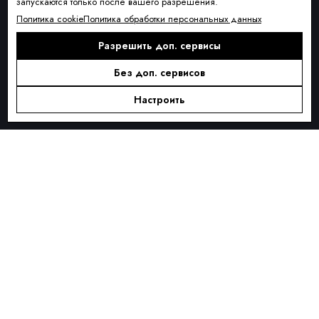
запускаются только после вашего разрешения.
Условия доставки
Политика cookie
Политика обработки персональных данных
Оплата и рассрочка
Разрешить доп. сервисы
Обмен и возврат товара
Без доп. сервисов
Контакты
О КОМПАНИИ
Настроить
О нас
Блог
ПОДПИСКА
Новинки сезона, акции и предложения
Я ДАЮ СОГЛАСИЕ НА ОБРАБОТКУ ПЕРСОНАЛЬНЫХ ДАННЫХ И
СОГЛАШАЮСЬ С
ПОЛИТИКОЙ ОБРАБОТКИ ПЕРСОНАЛЬНЫХ
ДАННЫХ
.
Подписаться
Alternative: