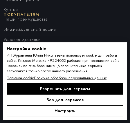
Куртки
ПОКУПАТЕЛЯМ
Наши преимущества
Индивидуальный пошив
Условия доставки
Настройки cookie
Оплата и рассрочка
ИП Журавлева Юлия Николаевна использует cookie для работы
Обмен и возврат товара
сайта. Яндекс Метрика 49224052 работает при посещении сайта
независимо от выбора ниже. Дополнительные сервисы
Контакты
запускаются только после вашего разрешения.
О КОМПАНИИ
Политика cookie
Политика обработки персональных данных
О нас
Разрешить доп. сервисы
Блог
ПОДПИСКА
Новинки сезона, акции и предложения
Без доп. сервисов
Настроить
Я ДАЮ СОГЛАСИЕ НА ОБРАБОТКУ ПЕРСОНАЛЬНЫХ ДАННЫХ И
СОГЛАШАЮСЬ С
ПОЛИТИКОЙ ОБРАБОТКИ ПЕРСОНАЛЬНЫХ