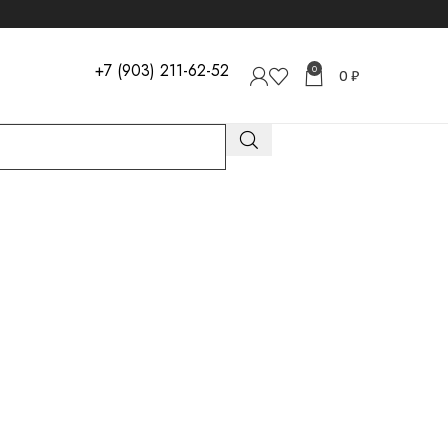
+7 (903) 211-62-52
0
0
₽