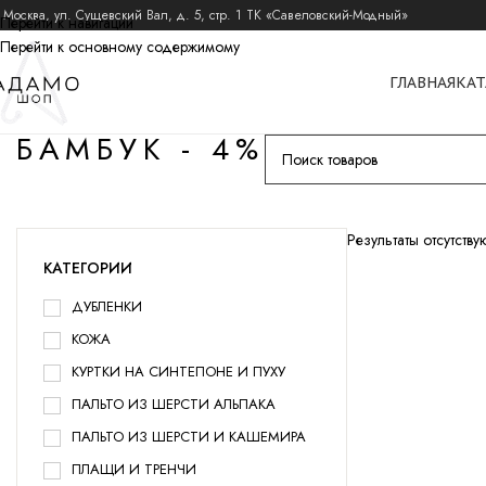
 Москва, ул. Сущевский Вал, д. 5, стр. 1 ТК «Савеловский-Модный»
Перейти к навигации
Перейти к основному содержимому
ГЛАВНАЯ
КАТ
БАМБУК - 4%
Результаты отсутствуют
КАТЕГОРИИ
ДУБЛЕНКИ
КОЖА
КУРТКИ НА СИНТЕПОНЕ И ПУХУ
ПАЛЬТО ИЗ ШЕРСТИ АЛЬПАКА
ПАЛЬТО ИЗ ШЕРСТИ И КАШЕМИРА
ПЛАЩИ И ТРЕНЧИ