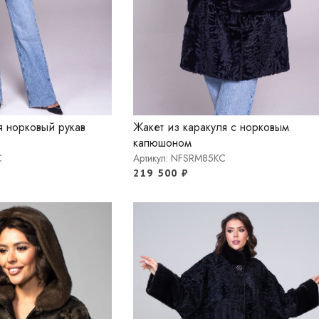
я норковый рукав
Жакет из каракуля с норковым
капюшоном
C
Артикул: NFSRM85KC
219 500
₽