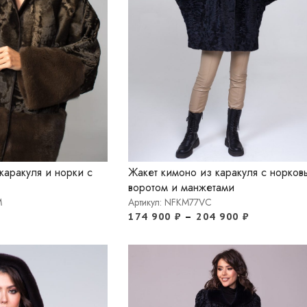
каракуля и норки с
Жакет кимоно из каракуля с норков
воротом и манжетами
M
Артикул: NFKM77VC
174 900
₽
–
204 900
₽