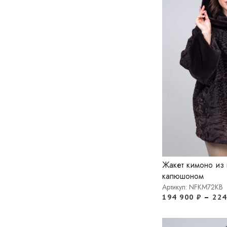
Жакет кимоно из 
капюшоном
Артикул: NFKM72KB
194 900
₽
–
22