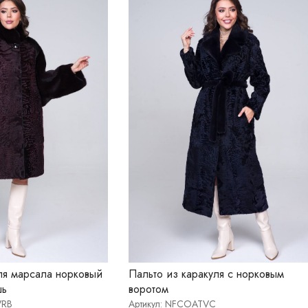
ля марсала норковый
Пальто из каракуля с норковым
шь
воротом
VRB
Артикул: NFCOATVC