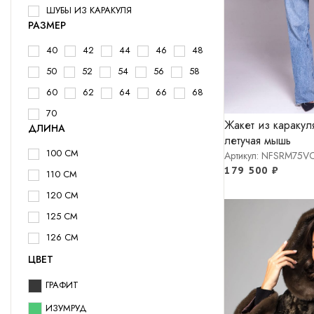
ШУБЫ ИЗ КАРАКУЛЯ
РАЗМЕР
40
42
44
46
48
50
52
54
56
58
60
62
64
66
68
70
Жакет из каракул
ДЛИНА
летучая мышь
100 СМ
Артикул: NFSRM75V
179 500
₽
110 СМ
120 СМ
125 СМ
126 СМ
72 СМ
ЦВЕТ
75 СМ
ГРАФИТ
77 СМ
ИЗУМРУД