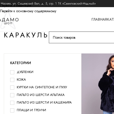
 Москва, ул. Сущевский Вал, д. 5, стр. 1 ТК «Савеловский-Модный»
Перейти к навигации
Перейти к основному содержимому
ГЛАВНАЯ
КАТ
КАРАКУЛЬ
КАТЕГОРИИ
ДУБЛЕНКИ
КОЖА
КУРТКИ НА СИНТЕПОНЕ И ПУХУ
ПАЛЬТО ИЗ ШЕРСТИ АЛЬПАКА
ПАЛЬТО ИЗ ШЕРСТИ И КАШЕМИРА
ПЛАЩИ И ТРЕНЧИ