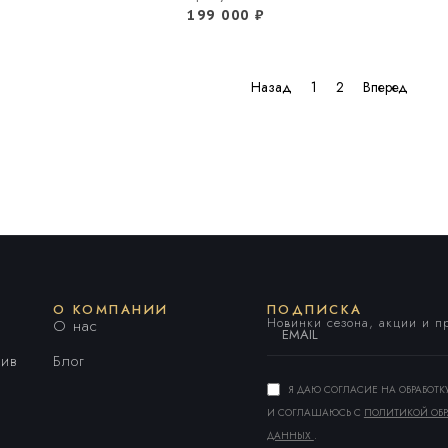
199 000
₽
Назад
1
2
Вперед
О КОМПАНИИ
ПОДПИСКА
Новинки сезона, акции и 
О нас
ив
Блог
Я ДАЮ СОГЛАСИЕ НА ОБРАБОТ
И СОГЛАШАЮСЬ С
ПОЛИТИКОЙ ОБР
ДАННЫХ
.