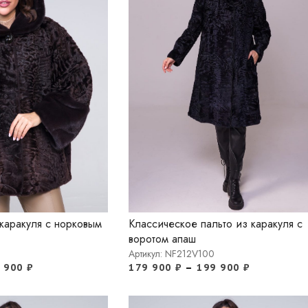
каракуля с норковым
Классическое пальто из каракуля с
воротом апаш
Артикул: NF212V100
4 900
₽
179 900
₽
–
199 900
₽