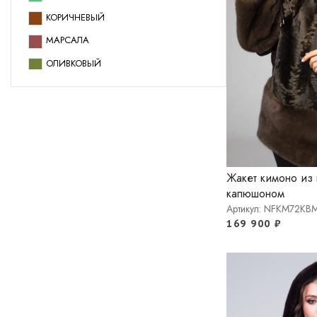
83 СМ
КОРИЧНЕВЫЙ
85 СМ
МАРСАЛА
ОЛИВКОВЫЙ
СВЕТЛО-СЕРЫЙ
СИНИЙ
ЧЕРНЫЙ
Жакет кимоно из 
капюшоном
Артикул: NFKM72KB
169 900
₽