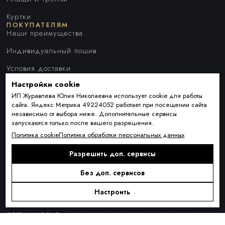
Куртки
ПОКУПАТЕЛЯМ
Наши преимущества
Индивидуальный пошив
Условия доставки
Настройки cookie
Оплата и рассрочка
ИП Журавлева Юлия Николаевна использует cookie для работы
Обмен и возврат товара
сайта. Яндекс Метрика 49224052 работает при посещении сайта
независимо от выбора ниже. Дополнительные сервисы
Контакты
запускаются только после вашего разрешения.
О КОМПАНИИ
Политика cookie
Политика обработки персональных данных
О нас
Разрешить доп. сервисы
Блог
ПОДПИСКА
Новинки сезона, акции и предложения
Без доп. сервисов
Настроить
Я ДАЮ СОГЛАСИЕ НА ОБРАБОТКУ ПЕРСОНАЛЬНЫХ ДАННЫХ И
СОГЛАШАЮСЬ С
ПОЛИТИКОЙ ОБРАБОТКИ ПЕРСОНАЛЬНЫХ