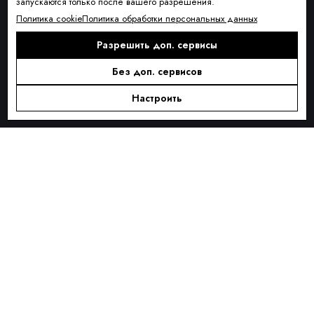
запускаются только после вашего разрешения.
Условия доставки
Политика cookie
Политика обработки персональных данных
Оплата и рассрочка
Разрешить доп. сервисы
Обмен и возврат товара
Без доп. сервисов
Контакты
О КОМПАНИИ
Настроить
О нас
Блог
ПОДПИСКА
Новинки сезона, акции и предложения
Я ДАЮ СОГЛАСИЕ НА ОБРАБОТКУ ПЕРСОНАЛЬНЫХ ДАННЫХ И
СОГЛАШАЮСЬ С
ПОЛИТИКОЙ ОБРАБОТКИ ПЕРСОНАЛЬНЫХ
ДАННЫХ
.
Подписаться
Alternative: