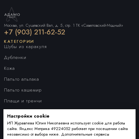
Москва, ул. Сущевский Вал, д. 5, стр. 1 ТК «Савеловский-Модный»
+7 (903) 211-62-52
КАТЕГОРИИ
Шубы из каракуля
Дубленки
Кожа
Пальто альпака
Пальто кашемир
Плащи и тренчи
Куртки
Настройки cookie
ПОКУПАТЕЛЯМ
Наши преимущества
ИП Журавлева Юлия Николаевна использует cookie для работы
сайта. Яндекс Метрика 49224052 работает при посещении сайта
Индивидуальный пошив
независимо от выбора ниже. Дополнительные сервисы