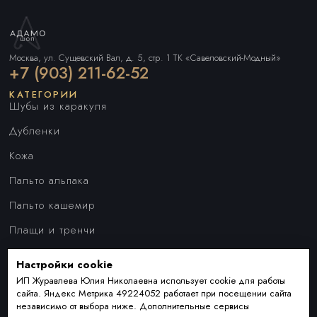
Москва, ул. Сущевский Вал, д. 5, стр. 1 ТК «Савеловский-Модный»
+7 (903) 211-62-52
КАТЕГОРИИ
Шубы из каракуля
Дубленки
Кожа
Пальто альпака
Пальто кашемир
Плащи и тренчи
Куртки
Настройки cookie
ПОКУПАТЕЛЯМ
Наши преимущества
ИП Журавлева Юлия Николаевна использует cookie для работы
сайта. Яндекс Метрика 49224052 работает при посещении сайта
Индивидуальный пошив
независимо от выбора ниже. Дополнительные сервисы