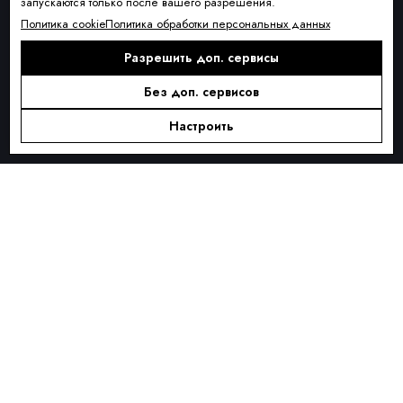
запускаются только после вашего разрешения.
Условия доставки
Политика cookie
Политика обработки персональных данных
Оплата и рассрочка
Разрешить доп. сервисы
Обмен и возврат товара
Без доп. сервисов
Контакты
О КОМПАНИИ
Настроить
О нас
Блог
ПОДПИСКА
Новинки сезона, акции и предложения
Я ДАЮ СОГЛАСИЕ НА ОБРАБОТКУ ПЕРСОНАЛЬНЫХ ДАННЫХ И
СОГЛАШАЮСЬ С
ПОЛИТИКОЙ ОБРАБОТКИ ПЕРСОНАЛЬНЫХ
ДАННЫХ
.
Подписаться
Alternative: