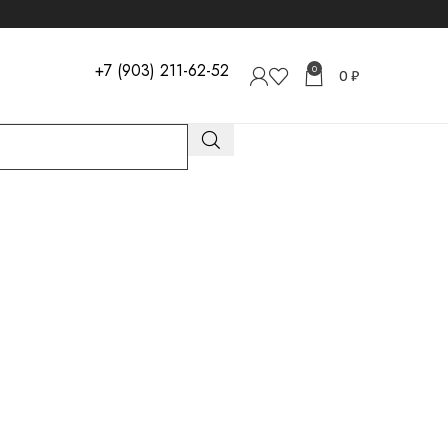
+7 (903) 211-62-52
0
0
₽