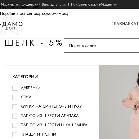
 Москва, ул. Сущевский Вал, д. 5, стр. 1 ТК «Савеловский-Модный»
Перейти к навигации
Перейти к основному содержимому
ГЛАВНАЯ
КАТ
ШЕЛК - 5%
КАТЕГОРИИ
ДУБЛЕНКИ
КОЖА
КУРТКИ НА СИНТЕПОНЕ И ПУХУ
ПАЛЬТО ИЗ ШЕРСТИ АЛЬПАКА
ПАЛЬТО ИЗ ШЕРСТИ И КАШЕМИРА
ПЛАЩИ И ТРЕНЧИ