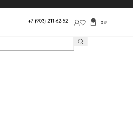
+7 (903) 211-62-52
0
0
₽