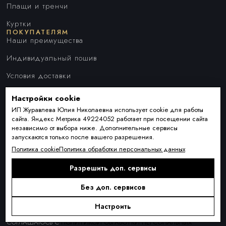
Плащи и тренчи
Куртки
ПОКУПАТЕЛЯМ
Наши преимущества
Индивидуальный пошив
Условия доставки
Оплата и рассрочка
Настройки cookie
ИП Журавлева Юлия Николаевна использует cookie для работы
Обмен и возврат товара
сайта. Яндекс Метрика 49224052 работает при посещении сайта
Контакты
независимо от выбора ниже. Дополнительные сервисы
О КОМПАНИИ
запускаются только после вашего разрешения.
О нас
Политика cookie
Политика обработки персональных данных
Блог
Разрешить доп. сервисы
ПОДПИСКА
Новинки сезона, акции и предложения
Без доп. сервисов
Настроить
Я ДАЮ СОГЛАСИЕ НА ОБРАБОТКУ ПЕРСОНАЛЬНЫХ ДАННЫХ И
СОГЛАШАЮСЬ С
ПОЛИТИКОЙ ОБРАБОТКИ ПЕРСОНАЛЬНЫХ