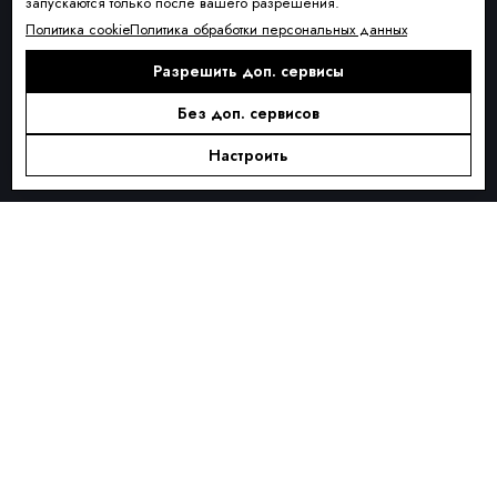
запускаются только после вашего разрешения.
Условия доставки
Политика cookie
Политика обработки персональных данных
Оплата и рассрочка
Разрешить доп. сервисы
Обмен и возврат товара
Без доп. сервисов
Контакты
О КОМПАНИИ
Настроить
О нас
Блог
ПОДПИСКА
Новинки сезона, акции и предложения
Я ДАЮ СОГЛАСИЕ НА ОБРАБОТКУ ПЕРСОНАЛЬНЫХ ДАННЫХ И
СОГЛАШАЮСЬ С
ПОЛИТИКОЙ ОБРАБОТКИ ПЕРСОНАЛЬНЫХ
ДАННЫХ
.
Подписаться
Alternative: