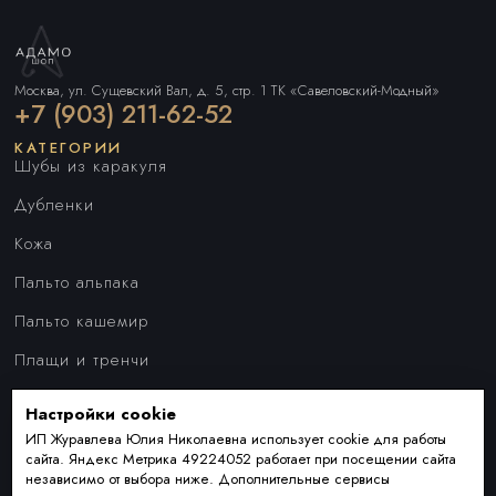
Москва, ул. Сущевский Вал, д. 5, стр. 1 ТК «Савеловский-Модный»
+7 (903) 211-62-52
КАТЕГОРИИ
Шубы из каракуля
Дубленки
Кожа
Пальто альпака
Пальто кашемир
Плащи и тренчи
Куртки
Настройки cookie
ПОКУПАТЕЛЯМ
Наши преимущества
ИП Журавлева Юлия Николаевна использует cookie для работы
сайта. Яндекс Метрика 49224052 работает при посещении сайта
Индивидуальный пошив
независимо от выбора ниже. Дополнительные сервисы