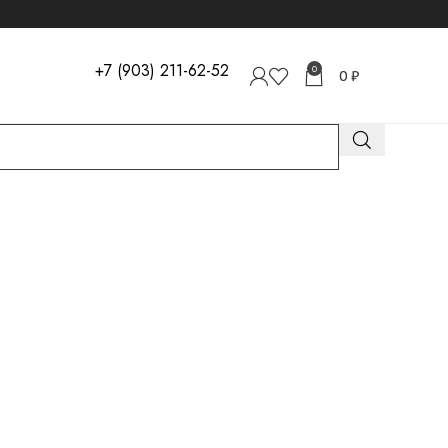
+7 (903) 211-62-52
0
0
₽