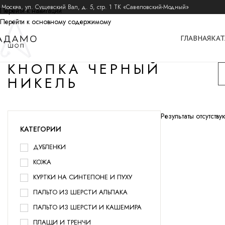
 Москва, ул. Сущевский Вал, д. 5, стр. 1 ТК «Савеловский-Модный»
Перейти к навигации
Перейти к основному содержимому
ГЛАВНАЯ
КАТ
КНОПКА ЧЕРНЫЙ
НИКЕЛЬ
Результаты отсутствуют
КАТЕГОРИИ
ДУБЛЕНКИ
КОЖА
КУРТКИ НА СИНТЕПОНЕ И ПУХУ
ПАЛЬТО ИЗ ШЕРСТИ АЛЬПАКА
ПАЛЬТО ИЗ ШЕРСТИ И КАШЕМИРА
ПЛАЩИ И ТРЕНЧИ