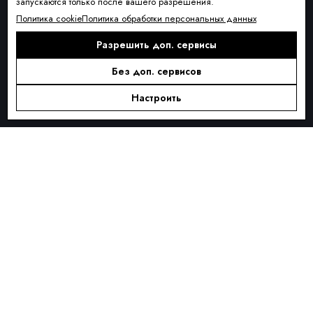
запускаются только после вашего разрешения.
Условия доставки
Политика cookie
Политика обработки персональных данных
Оплата и рассрочка
Разрешить доп. сервисы
Обмен и возврат товара
Без доп. сервисов
Контакты
О КОМПАНИИ
Настроить
О нас
Блог
ПОДПИСКА
Новинки сезона, акции и предложения
Я ДАЮ СОГЛАСИЕ НА ОБРАБОТКУ ПЕРСОНАЛЬНЫХ ДАННЫХ И
СОГЛАШАЮСЬ С
ПОЛИТИКОЙ ОБРАБОТКИ ПЕРСОНАЛЬНЫХ
ДАННЫХ
.
Подписаться
Alternative: