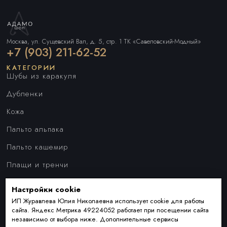
Москва, ул. Сущевский Вал, д. 5, стр. 1 ТК «Савеловский-Модный»
+7 (903) 211-62-52
КАТЕГОРИИ
Шубы из каракуля
Дубленки
Кожа
Пальто альпака
Пальто кашемир
Плащи и тренчи
Куртки
Настройки cookie
ПОКУПАТЕЛЯМ
Наши преимущества
ИП Журавлева Юлия Николаевна использует cookie для работы
сайта. Яндекс Метрика 49224052 работает при посещении сайта
Индивидуальный пошив
независимо от выбора ниже. Дополнительные сервисы