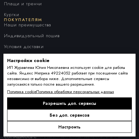
Плащи и тренчи
Куртки
ПОКУПАТЕЛЯМ
Наши преимущества
Индивидуальный пошив
Условия доставки
Оплата и рассрочка
Настройки cookie
ИП Журавлева Юлия Николаевна использует cookie для работы
Обмен и возврат товара
сайта. Яндекс Метрика 49224052 работает при посещении сайта
Контакты
независимо от выбора ниже. Дополнительные сервисы
О КОМПАНИИ
запускаются только после вашего разрешения.
О нас
Политика cookie
Политика обработки персональных данных
Блог
Разрешить доп. сервисы
ПОДПИСКА
Новинки сезона, акции и предложения
Без доп. сервисов
Настроить
Я ДАЮ СОГЛАСИЕ НА ОБРАБОТКУ ПЕРСОНАЛЬНЫХ ДАННЫХ И
СОГЛАШАЮСЬ С
ПОЛИТИКОЙ ОБРАБОТКИ ПЕРСОНАЛЬНЫХ