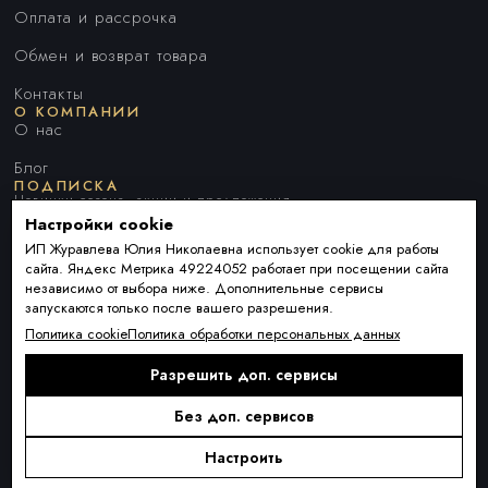
Оплата и рассрочка
Обмен и возврат товара
Контакты
О КОМПАНИИ
О нас
Блог
ПОДПИСКА
Новинки сезона, акции и предложения
Настройки cookie
ИП Журавлева Юлия Николаевна использует cookie для работы
сайта. Яндекс Метрика 49224052 работает при посещении сайта
Я ДАЮ СОГЛАСИЕ НА ОБРАБОТКУ ПЕРСОНАЛЬНЫХ ДАННЫХ И
независимо от выбора ниже. Дополнительные сервисы
СОГЛАШАЮСЬ С
ПОЛИТИКОЙ ОБРАБОТКИ ПЕРСОНАЛЬНЫХ
запускаются только после вашего разрешения.
ДАННЫХ
.
Политика cookie
Политика обработки персональных данных
Разрешить доп. сервисы
Подписаться
Alternative:
Без доп. сервисов
Настроить