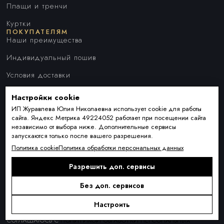
Плащи и тренчи
Куртки
ПОКУПАТЕЛЯМ
Наши преимущества
Индивидуальный пошив
Условия доставки
Оплата и рассрочка
Настройки cookie
ИП Журавлева Юлия Николаевна использует cookie для работы
Обмен и возврат товара
сайта. Яндекс Метрика 49224052 работает при посещении сайта
Контакты
независимо от выбора ниже. Дополнительные сервисы
О КОМПАНИИ
запускаются только после вашего разрешения.
О нас
Политика cookie
Политика обработки персональных данных
Блог
Разрешить доп. сервисы
ПОДПИСКА
Новинки сезона, акции и предложения
Без доп. сервисов
Настроить
Я ДАЮ СОГЛАСИЕ НА ОБРАБОТКУ ПЕРСОНАЛЬНЫХ ДАННЫХ И
СОГЛАШАЮСЬ С
ПОЛИТИКОЙ ОБРАБОТКИ ПЕРСОНАЛЬНЫХ