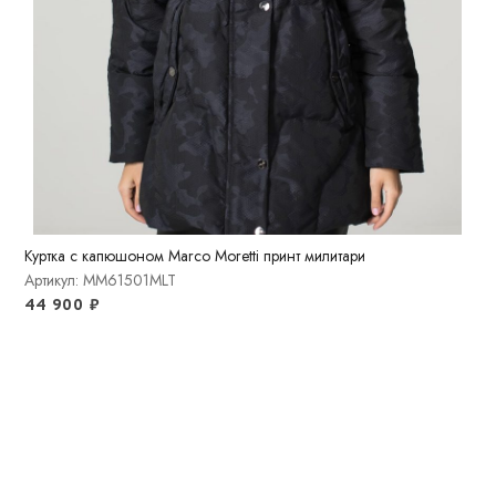
Куртка с капюшоном Marco Moretti принт милитари
Артикул: MM61501MLT
44 900
₽