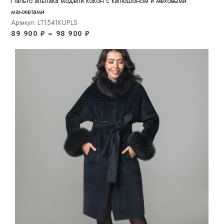
Пальто альпака модели кокон с капюшоном и меховыми
манжетами
Артикул: LT1541KUPLS
89 900
₽
–
98 900
₽