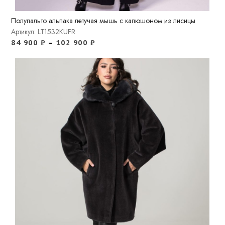
Полупальто альпака летучая мышь с капюшоном из лисицы
Артикул: LT1532KUFR
84 900
₽
–
102 900
₽