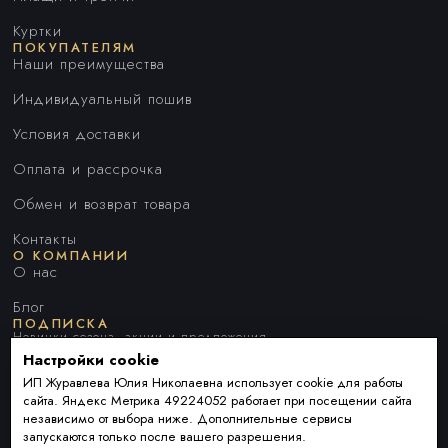
Куртки
ПОКУПАТЕЛЯМ
Наши преимущества
Индивидуальный пошив
Условия доставки
Оплата и рассрочка
Обмен и возврат товара
Контакты
О КОМПАНИИ
О нас
Блог
ПОДПИСКА
Новинки сезона, акции и предложения
Настройки cookie
ИП Журавлева Юлия Николаевна использует cookie для работы
сайта. Яндекс Метрика 49224052 работает при посещении сайта
Я ДАЮ СОГЛАСИЕ НА ОБРАБОТКУ ПЕРСОНАЛЬНЫХ ДАННЫХ И
независимо от выбора ниже. Дополнительные сервисы
СОГЛАШАЮСЬ С
ПОЛИТИКОЙ ОБРАБОТКИ ПЕРСОНАЛЬНЫХ
запускаются только после вашего разрешения.