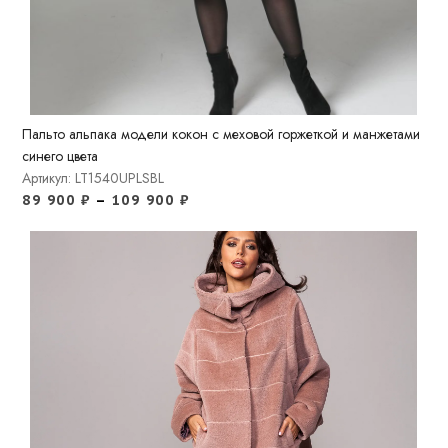
Пальто альпака модели кокон с меховой горжеткой и манжетами
синего цвета
Артикул: LT1540UPLSBL
89 900
₽
–
109 900
₽