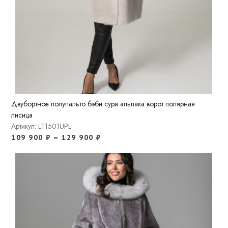
Двубортное полупальто бэби сури альпака ворот полярная
лисица
Артикул: LT1501UPL
109 900
₽
–
129 900
₽