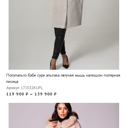
Полупальто бэби сури альпака летучая мышь капюшон полярная
лисица
Артикул: LT1532KUPL
119 900
₽
–
139 900
₽