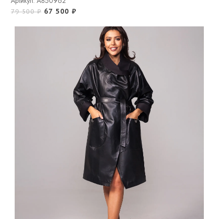
Артикул: A850962
67 500
₽
79 500
₽