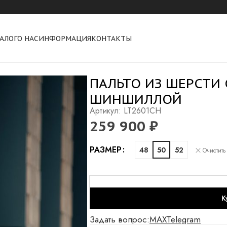
АЛОГ
О НАС
ИНФОРМАЦИЯ
КОНТАКТЫ
и сури альпака с шиншиллой
ПАЛЬТО ИЗ ШЕРСТИ 
ШИНШИЛЛОЙ
Артикул: LT2601CH
259 900
₽
Alternative:
РАЗМЕР
48
50
52
Очистить
К
Задать вопрос:
MAX
Telegram