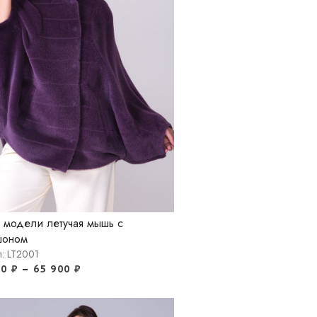
 модели летучая мышь с
шоном
л: LT2001
00
₽
–
65 900
₽