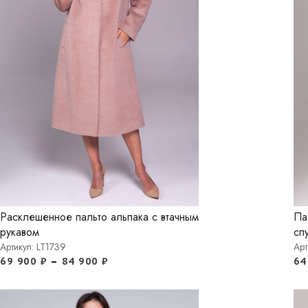
Расклешенное пальто альпака с втачным
Па
рукавом
сп
Артикул: LT1739
Арт
69 900
₽
–
84 900
₽
64