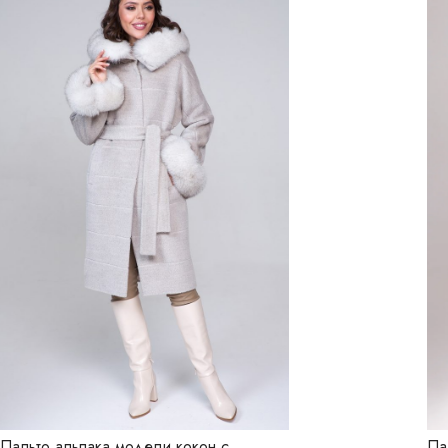
Пальто альпака модели кокон с
Па