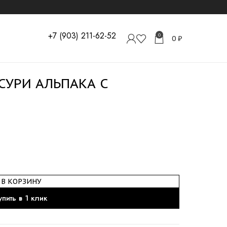
+7 (903) 211-62-52
0
0
₽
СУРИ АЛЬПАКА С
В КОРЗИНУ
упить в 1 клик