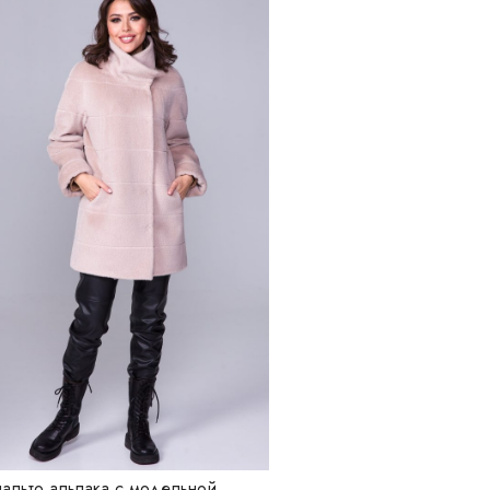
альто альпака с модельной