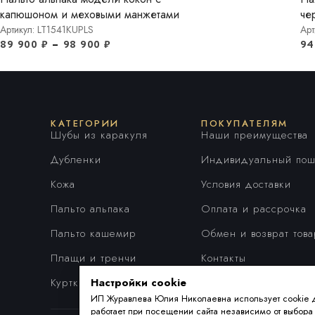
капюшоном и меховыми манжетами
че
Артикул: LT1541KUPLS
Ар
89 900
₽
–
98 900
₽
94
КАТЕГОРИИ
ПОКУПАТЕЛЯМ
Шубы из каракуля
Наши преимущества
Дубленки
Индивидуальный пош
Кожа
Условия доставки
Пальто альпака
Оплата и рассрочка
Пальто кашемир
Обмен и возврат тов
Плащи и тренчи
Контакты
Куртки
Настройки cookie
ИП Журавлева Юлия Николаевна использует cookie 
работает при посещении сайта независимо от выбор