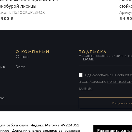
рнобурой лисицы
стойк
тикул: LT1540СKUPLSFOX
Артику
 900
₽
54 9
О КОМПАНИИ
ПОДПИСКА
Новинки сезона, акции и 
О нас
ив
Блог
Я ДАЮ СОГЛАСИЕ НА ОБРАБОТ
И СОГЛАШАЮСЬ С
ПОЛИТИКОЙ ОБР
ДАННЫХ
.
ара
Подписа
Alternative:
для работы сайта. Яндекс Метрика 49224052
Разрешить доп. 
а ниже. Дополнительные сервисы запускаются