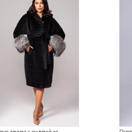
льто альпака с отделкой из
Полуп