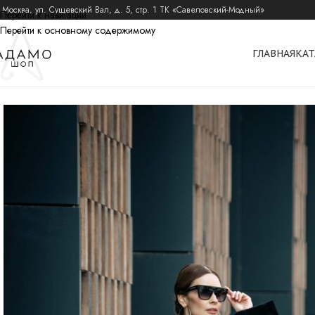
 Москва, ул. Сущевский Вал, д. 5, стр. 1 ТК «Савеловский-Модный»
Перейти к навигации
Перейти к основному содержимому
ГЛАВНАЯ
КАТ
главная
пальто из шерсти альпака
пальто альпака зимние
пальто из шерст