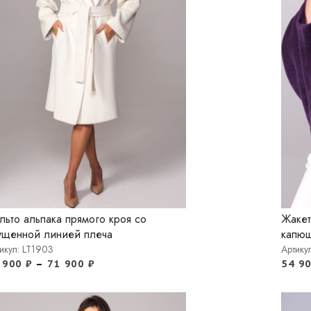
льто альпака прямого кроя со
Жакет
ущенной линией плеча
капю
икул: LT1903
Артику
 900
₽
–
71 900
₽
54 9