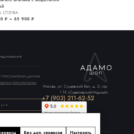
ой
л: LT1518A
00
₽
–
65 900
₽
предложения
КУ ПЕРСОНАЛЬНЫХ ДАННЫХ
АБОТКИ ПЕРСОНАЛЬНЫХ
Москва, ул. Сущевский Вал, д. 5, стр.
1 ТК «Савеловский-Модный»
+7 (903) 211-62-52
ться
сервисы
Без доп. сервисов
Настроить