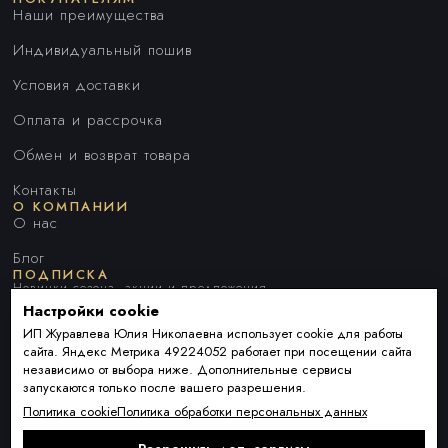
Наши преимущества
Индивидуальный пошив
Условия доставки
Оплата и рассрочка
Обмен и возврат товара
Контакты
О КОМПАНИИ
О нас
Блог
ПОДПИСКА
Новинки сезона, акции и предложения
Настройки cookie
ИП Журавлева Юлия Николаевна использует cookie для работы
сайта. Яндекс Метрика 49224052 работает при посещении сайта
Я ДАЮ СОГЛАСИЕ НА ОБРАБОТКУ ПЕРСОНАЛЬНЫХ ДАННЫХ И
независимо от выбора ниже. Дополнительные сервисы
СОГЛАШАЮСЬ С
ПОЛИТИКОЙ ОБРАБОТКИ ПЕРСОНАЛЬНЫХ
запускаются только после вашего разрешения.
ДАННЫХ
.
Политика cookie
Политика обработки персональных данных