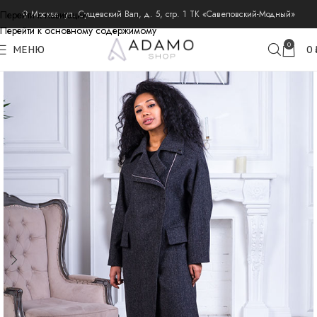
Перейти к навигации
⚲ Москва, ул. Сущевский Вал, д. 5, стр. 1 ТК «Савеловский-Модный»
Перейти к основному содержимому
главная
пальто из шерсти и кашемира
пальто демисезонные
0
МЕНЮ
0