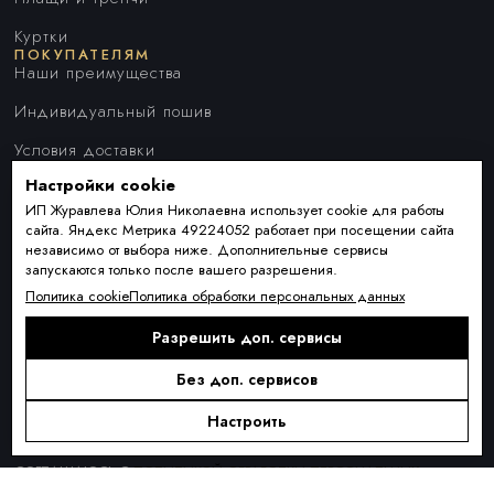
Куртки
ПОКУПАТЕЛЯМ
Наши преимущества
Индивидуальный пошив
Условия доставки
Настройки cookie
Оплата и рассрочка
ИП Журавлева Юлия Николаевна использует cookie для работы
Обмен и возврат товара
сайта. Яндекс Метрика 49224052 работает при посещении сайта
независимо от выбора ниже. Дополнительные сервисы
Контакты
запускаются только после вашего разрешения.
О КОМПАНИИ
Политика cookie
Политика обработки персональных данных
О нас
Разрешить доп. сервисы
Блог
ПОДПИСКА
Новинки сезона, акции и предложения
Без доп. сервисов
Настроить
Я ДАЮ СОГЛАСИЕ НА ОБРАБОТКУ ПЕРСОНАЛЬНЫХ ДАННЫХ И
СОГЛАШАЮСЬ С
ПОЛИТИКОЙ ОБРАБОТКИ ПЕРСОНАЛЬНЫХ