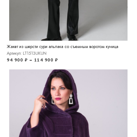
Жакет из шерсти сури альпака со съемным воротом куница
Артикул: LT1513UKUN
94 900
₽
–
114 900
₽