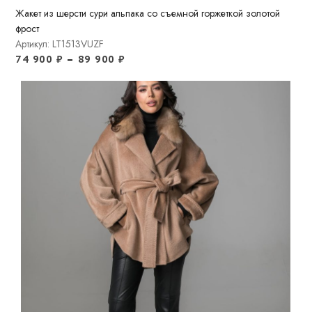
Жакет из шерсти сури альпака со съемной горжеткой золотой
фрост
Артикул: LT1513VUZF
74 900
₽
–
89 900
₽