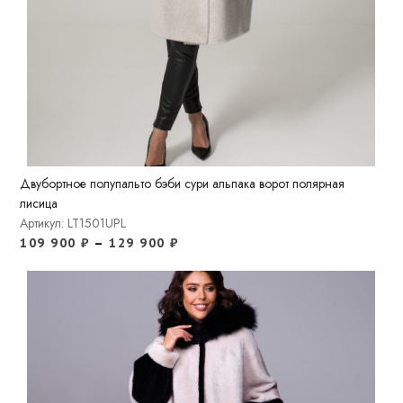
Двубортное полупальто бэби сури альпака ворот полярная
лисица
Артикул: LT1501UPL
109 900
₽
–
129 900
₽