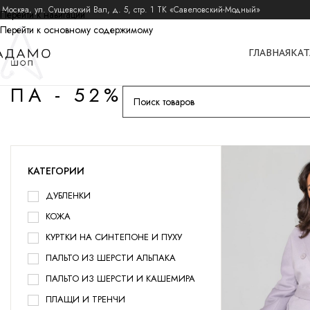
 Москва, ул. Сущевский Вал, д. 5, стр. 1 ТК «Савеловский-Модный»
Перейти к навигации
Перейти к основному содержимому
ГЛАВНАЯ
КАТ
ПА - 52%
КАТЕГОРИИ
ДУБЛЕНКИ
КОЖА
КУРТКИ НА СИНТЕПОНЕ И ПУХУ
ПАЛЬТО ИЗ ШЕРСТИ АЛЬПАКА
ПАЛЬТО ИЗ ШЕРСТИ И КАШЕМИРА
ПЛАЩИ И ТРЕНЧИ