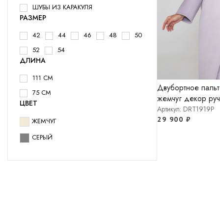
ШУБЫ ИЗ КАРАКУЛЯ
РАЗМЕР
42
44
46
48
50
52
54
ДЛИНА
111 СМ
Двубортное пальт
75 СМ
жемчуг декор руч
ЦВЕТ
Артикул: DRT1919P
29 900
₽
ЖЕМЧУГ
СЕРЫЙ