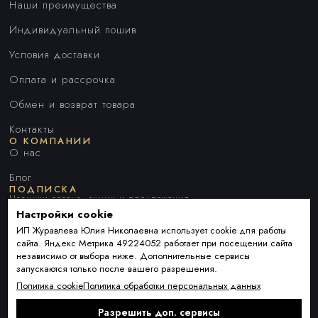
Наши преимущества
Индивидуальный пошив
Условия доставки
Оплата и рассрочка
Обмен и возврат товара
Контакты
О КОМПАНИИ
О нас
Блог
ПОДПИСКА
Новинки сезона, акции и предложения
Настройки cookie
ИП Журавлева Юлия Николаевна использует cookie для работы
сайта. Яндекс Метрика 49224052 работает при посещении сайта
Я ДАЮ СОГЛАСИЕ НА ОБРАБОТКУ ПЕРСОНАЛЬНЫХ ДАННЫХ И
независимо от выбора ниже. Дополнительные сервисы
СОГЛАШАЮСЬ С
ПОЛИТИКОЙ ОБРАБОТКИ ПЕРСОНАЛЬНЫХ
запускаются только после вашего разрешения.
ДАННЫХ
.
Политика cookie
Политика обработки персональных данных
Разрешить доп. сервисы
Подписаться