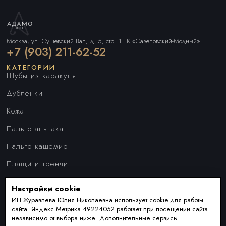
Москва, ул. Сущевский Вал, д. 5, стр. 1 ТК «Савеловский-Модный»
+7 (903) 211-62-52
КАТЕГОРИИ
Шубы из каракуля
Дубленки
Кожа
Пальто альпака
Пальто кашемир
Плащи и тренчи
Куртки
Настройки cookie
ПОКУПАТЕЛЯМ
Наши преимущества
ИП Журавлева Юлия Николаевна использует cookie для работы
сайта. Яндекс Метрика 49224052 работает при посещении сайта
Индивидуальный пошив
независимо от выбора ниже. Дополнительные сервисы