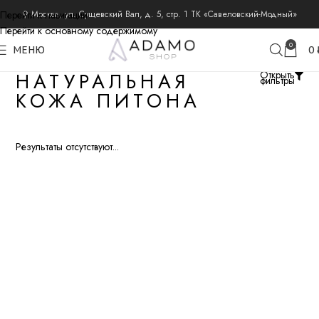
Перейти к навигации
⚲ Москва, ул. Сущевский Вал, д. 5, стр. 1 ТК «Савеловский-Модный»
Перейти к основному содержимому
0
МЕНЮ
0
НАТУРАЛЬНАЯ
Открыть
фильтры
КОЖА ПИТОНА
Результаты отсутствуют...