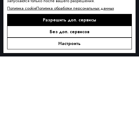
запускаются только после вашего разрешения.
Условия доставки
Политика cookie
Политика обработки персональных данных
Оплата и рассрочка
Разрешить доп. сервисы
Обмен и возврат товара
Без доп. сервисов
Контакты
О КОМПАНИИ
Настроить
О нас
Блог
ПОДПИСКА
Новинки сезона, акции и предложения
Я ДАЮ СОГЛАСИЕ НА ОБРАБОТКУ ПЕРСОНАЛЬНЫХ ДАННЫХ И
СОГЛАШАЮСЬ С
ПОЛИТИКОЙ ОБРАБОТКИ ПЕРСОНАЛЬНЫХ
ДАННЫХ
.
Подписаться
Alternative: