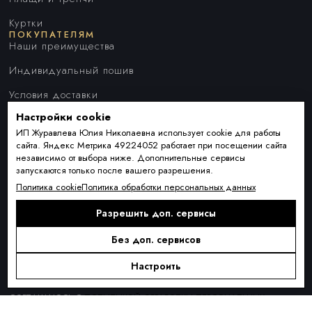
Куртки
ПОКУПАТЕЛЯМ
Наши преимущества
Индивидуальный пошив
Условия доставки
Настройки cookie
Оплата и рассрочка
ИП Журавлева Юлия Николаевна использует cookie для работы
Обмен и возврат товара
сайта. Яндекс Метрика 49224052 работает при посещении сайта
независимо от выбора ниже. Дополнительные сервисы
Контакты
запускаются только после вашего разрешения.
О КОМПАНИИ
Политика cookie
Политика обработки персональных данных
О нас
Разрешить доп. сервисы
Блог
ПОДПИСКА
Новинки сезона, акции и предложения
Без доп. сервисов
Настроить
Я ДАЮ СОГЛАСИЕ НА ОБРАБОТКУ ПЕРСОНАЛЬНЫХ ДАННЫХ И
СОГЛАШАЮСЬ С
ПОЛИТИКОЙ ОБРАБОТКИ ПЕРСОНАЛЬНЫХ