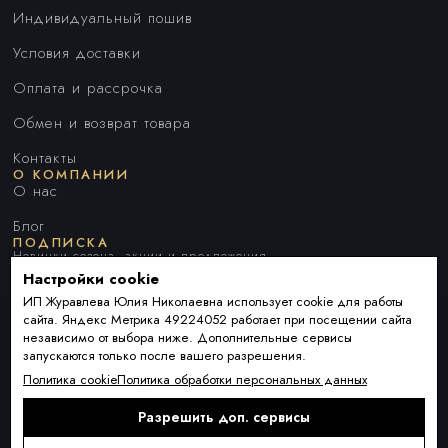
Индивидуальный пошив
Условия доставки
Оплата и рассрочка
Обмен и возврат товара
Контакты
О КОМПАНИИ
О нас
Блог
ПОДПИСКА
Новинки сезона, акции и предложения
Настройки cookie
ИП Журавлева Юлия Николаевна использует cookie для работы
сайта. Яндекс Метрика 49224052 работает при посещении сайта
Я ДАЮ СОГЛАСИЕ НА ОБРАБОТКУ ПЕРСОНАЛЬНЫХ ДАННЫХ И
независимо от выбора ниже. Дополнительные сервисы
СОГЛАШАЮСЬ С
ПОЛИТИКОЙ ОБРАБОТКИ ПЕРСОНАЛЬНЫХ
запускаются только после вашего разрешения.
ДАННЫХ
.
Политика cookie
Политика обработки персональных данных
Разрешить доп. сервисы
Подписаться