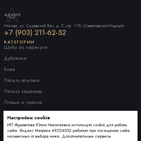
Москва, ул. Сущевский Вал, д. 5, стр. 1 ТК «Савеловский-Модный»
+7 (903) 211-62-52
КАТЕГОРИИ
Шубы из каракуля
Дубленки
Кожа
Пальто альпака
Пальто кашемир
Плащи и тренчи
Куртки
Настройки cookie
ПОКУПАТЕЛЯМ
Наши преимущества
ИП Журавлева Юлия Николаевна использует cookie для работы
сайта. Яндекс Метрика 49224052 работает при посещении сайта
Индивидуальный пошив
независимо от выбора ниже. Дополнительные сервисы