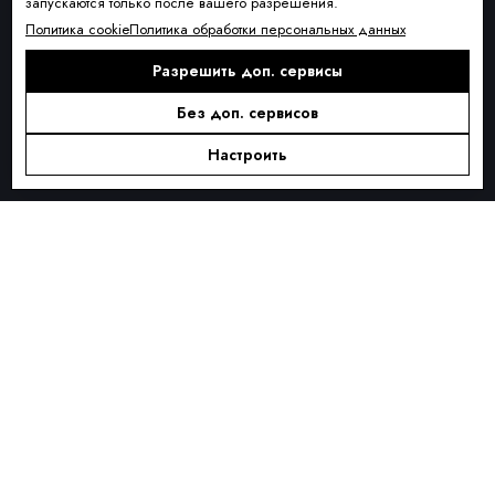
запускаются только после вашего разрешения.
Условия доставки
Политика cookie
Политика обработки персональных данных
Оплата и рассрочка
Разрешить доп. сервисы
Обмен и возврат товара
Без доп. сервисов
Контакты
О КОМПАНИИ
Настроить
О нас
Блог
ПОДПИСКА
Новинки сезона, акции и предложения
Я ДАЮ СОГЛАСИЕ НА ОБРАБОТКУ ПЕРСОНАЛЬНЫХ ДАННЫХ И
СОГЛАШАЮСЬ С
ПОЛИТИКОЙ ОБРАБОТКИ ПЕРСОНАЛЬНЫХ
ДАННЫХ
.
Подписаться
Alternative: