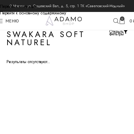
Перейти к навигации
⚲ Москва, ул. Сущевский Вал, д. 5, стр. 1 ТК «Савеловский-Модный»
Перейти к основному содержимому
0
МЕНЮ
0
SWAKARA SOFT
Открыть
фильтры
NATUREL
Результаты отсутствуют...