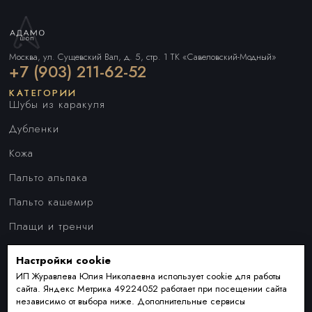
Москва, ул. Сущевский Вал, д. 5, стр. 1 ТК «Савеловский-Модный»
+7 (903) 211-62-52
КАТЕГОРИИ
Шубы из каракуля
Дубленки
Кожа
Пальто альпака
Пальто кашемир
Плащи и тренчи
Куртки
Настройки cookie
ПОКУПАТЕЛЯМ
Наши преимущества
ИП Журавлева Юлия Николаевна использует cookie для работы
сайта. Яндекс Метрика 49224052 работает при посещении сайта
Индивидуальный пошив
независимо от выбора ниже. Дополнительные сервисы