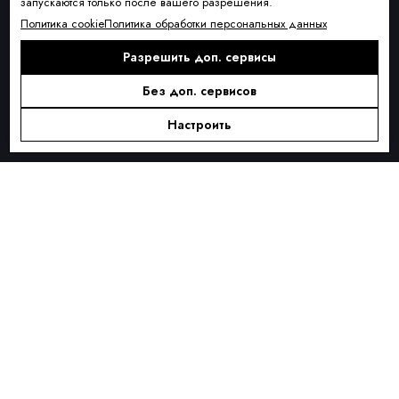
запускаются только после вашего разрешения.
Условия доставки
Политика cookie
Политика обработки персональных данных
Оплата и рассрочка
Разрешить доп. сервисы
Обмен и возврат товара
Без доп. сервисов
Контакты
О КОМПАНИИ
Настроить
О нас
Блог
ПОДПИСКА
Новинки сезона, акции и предложения
Я ДАЮ СОГЛАСИЕ НА ОБРАБОТКУ ПЕРСОНАЛЬНЫХ ДАННЫХ И
СОГЛАШАЮСЬ С
ПОЛИТИКОЙ ОБРАБОТКИ ПЕРСОНАЛЬНЫХ
ДАННЫХ
.
Подписаться
Alternative: