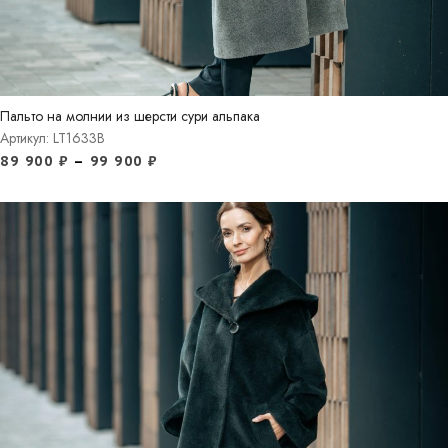
Пальто на молнии из шерсти сури альпака
Артикул: LT1633В
89 900
₽
–
99 900
₽