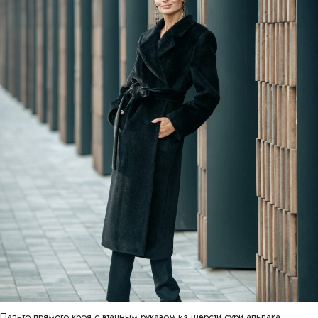
Пальто прямого кроя с втачным рукавом из шерсти сури альпака