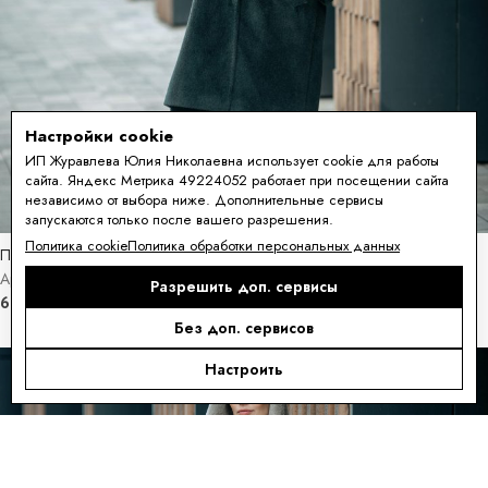
Настройки cookie
ИП Журавлева Юлия Николаевна использует cookie для работы
сайта. Яндекс Метрика 49224052 работает при посещении сайта
независимо от выбора ниже. Дополнительные сервисы
запускаются только после вашего разрешения.
Политика cookie
Политика обработки персональных данных
Полупальто из шерсти сури альпака с капюшоном кобра
Артикул: LT1633К
Разрешить доп. сервисы
69 900
₽
–
76 900
₽
Без доп. сервисов
Настроить