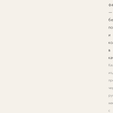
фа
—
б
по
и
ко
в
ка
Ка
из
пр
че
ру
ма
с