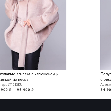
лупальто альпака с капюшоном и
Полуп
делкой из песца
стойк
икул: LT1513KU
Артику
 900
₽
–
96 900
₽
54 9