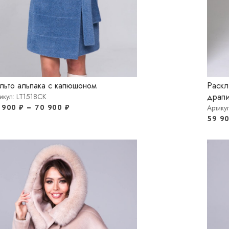
льто альпака с капюшоном
Раскл
драпи
икул: LT1518CK
 900
₽
–
70 900
₽
Артику
59 9