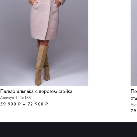
Пальто альпака с воротом стойка
По
от
Артикул: LT1518V
59 900
₽
–
72 900
₽
Арт
79