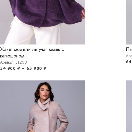
Жакет модели летучая мышь с
Па
капюшоном
Арт
64
Артикул: LT2001
54 900
₽
–
65 900
₽