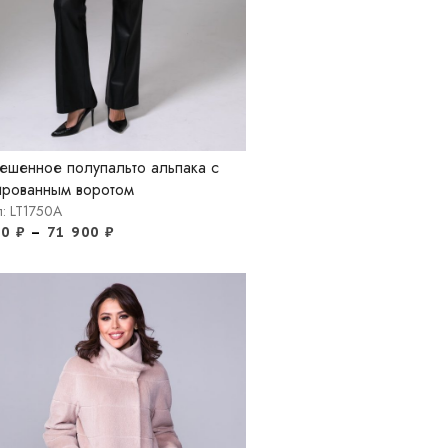
ешенное полупальто альпака с
рованным воротом
л: LT1750A
00
₽
–
71 900
₽