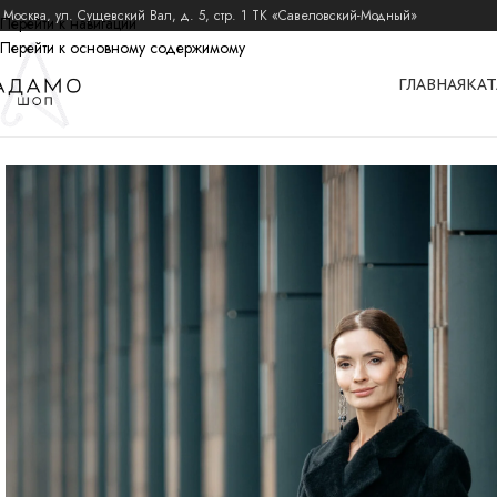
 Москва, ул. Сущевский Вал, д. 5, стр. 1 ТК «Савеловский-Модный»
Перейти к навигации
Перейти к основному содержимому
ГЛАВНАЯ
КАТ
главная
пальто из шерсти альпака
пальто альпака демисезонные
пальто пр