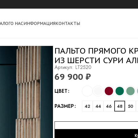
АЛОГ
О НАС
ИНФОРМАЦИЯ
КОНТАКТЫ
ямого кроя с втачным рукавом из шерсти сури альпака
ПАЛЬТО ПРЯМОГО К
ИЗ ШЕРСТИ СУРИ А
Артикул: LT2520
69 900
₽
Alternative:
ЦВЕТ
РАЗМЕР
42
44
46
48
50
К