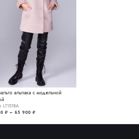
альто альпака с модельной
ой
л: LT1518A
00
₽
–
65 900
₽