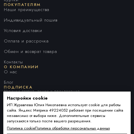
ПОКУПАТЕЛЯМ
Наши преимущества
Индивидуальный пошив
Условия доставки
Оплата и рассрочка
Обмен и возврат товара
Контакты
О КОМПАНИИ
О нас
Блог
ПОДПИСКА
Новинки сезона, акции и предложения
Настройки cookie
ИП Журавлева Юлия Николаевна использует cookie для работы
сайта. Яндекс Метрика 49224052 работает при посещении сайта
Я ДАЮ СОГЛАСИЕ НА ОБРАБОТКУ ПЕРСОНАЛЬНЫХ ДАННЫХ И
независимо от выбора ниже. Дополнительные сервисы
СОГЛАШАЮСЬ С
ПОЛИТИКОЙ ОБРАБОТКИ ПЕРСОНАЛЬНЫХ
запускаются только после вашего разрешения.
ДАННЫХ
.
Политика cookie
Политика обработки персональных данных