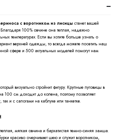
мериноса с воротником из лисицы
станет вашей
. Благодаря 100% овчине она теплая, надежно
ьных температурах. Если вы хотите больше узнать о
ариант верхней одежды, то всегда можете посетить наш
данной сфере и 500 актуальных моделей помогут нам
оторый визуально стройнит фигуру. Крупные пуговицы в
на 100 см доходит до колена, поэтому позволяет
 так и с сапогами на каблуке или танкетке.
н
теплая, мягкая овчина и бархатистая темно-синяя замша.
урки красиво очерчивает шею и служит воротником,