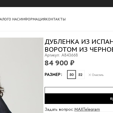
АЛОГ
О НАС
ИНФОРМАЦИЯ
КОНТАКТЫ
лисицы
ДУБЛЕНКА ИЗ ИСПА
ВОРОТОМ ИЗ ЧЕРНО
Артикул: A843668
84 900
₽
Alternative:
РАЗМЕР
50
52
Очистить
К
Задать вопрос:
MAX
Telegram