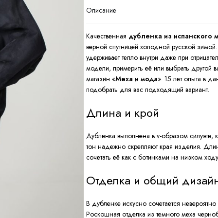
Описание
Качественная
дубленка из испанского 
верной спутницей холодной русской зимой
удерживает тепло внутри даже при отрицател
модели, примерить её или выбрать другой в
магазин «
Меха и мода
». 15 лет опыта в 
подобрать для вас подходящий вариант.
Длина и крой
Дубленка выполнена в v-образом силуэте, к
тон надежно скрепляют края изделия. Дли
сочетать её как с ботинками на низком ходу,
Отделка и общий дизай
В дубленке искусно сочетается невероятно 
Роскошная отделка из темного меха черноб