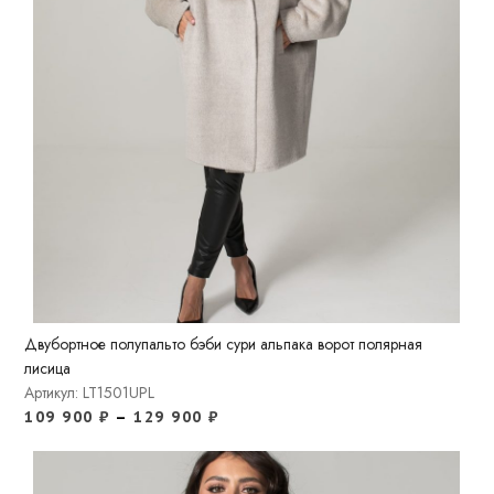
Двубортное полупальто бэби сури альпака ворот полярная
лисица
Артикул: LT1501UPL
109 900
₽
–
129 900
₽