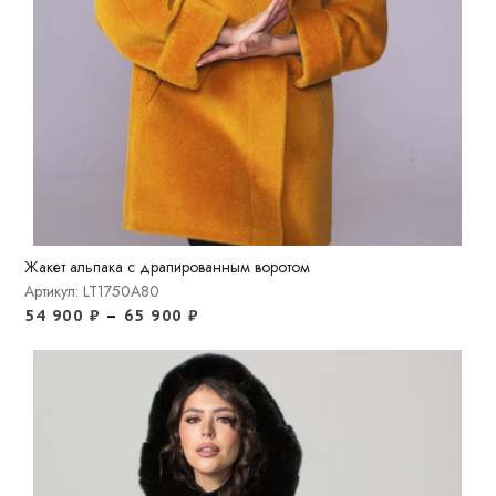
Жакет альпака с драпированным воротом
Артикул: LT1750A80
54 900
₽
–
65 900
₽