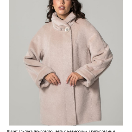
Жакет альпака пудрового цвета с невысоким драпированым