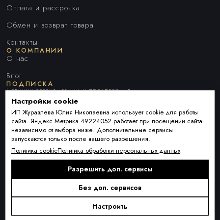
Оплата и рассрочка
Обмен и возврат товара
Контакты
О КОМПАНИИ
О нас
Блог
ПОДПИСКА
Новинки сезона, акции и предложения
Настройки cookie
ИП Журавлева Юлия Николаевна использует cookie для работы
сайта. Яндекс Метрика 49224052 работает при посещении сайта
Я ДАЮ СОГЛАСИЕ НА ОБРАБОТКУ ПЕРСОНАЛЬНЫХ ДАННЫХ И
независимо от выбора ниже. Дополнительные сервисы
СОГЛАШАЮСЬ С
ПОЛИТИКОЙ ОБРАБОТКИ ПЕРСОНАЛЬНЫХ
запускаются только после вашего разрешения.
ДАННЫХ
.
Политика cookie
Политика обработки персональных данных
Разрешить доп. сервисы
Подписаться
Alternative:
Без доп. сервисов
Настроить