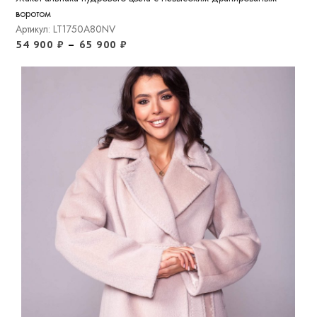
воротом
Артикул: LT1750A80NV
54 900
₽
–
65 900
₽