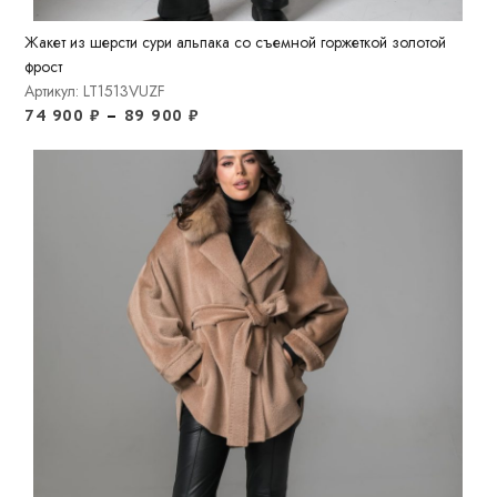
Жакет из шерсти сури альпака со съемной горжеткой золотой
фрост
Артикул: LT1513VUZF
74 900
₽
–
89 900
₽