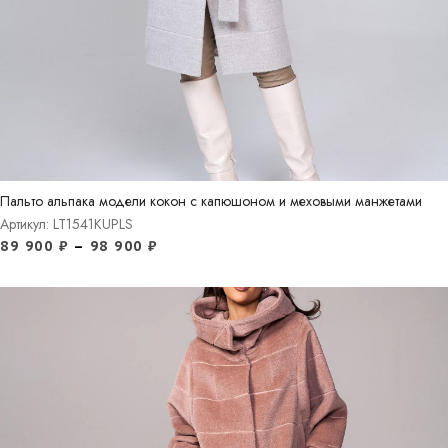
Пальто альпака модели кокон с капюшоном и меховыми манжетами
Артикул: LT1541KUPLS
89 900
₽
–
98 900
₽