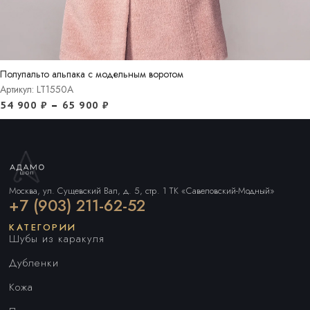
Полупальто альпака с модельным воротом
Артикул: LT1550A
54 900
₽
–
65 900
₽
Москва, ул. Сущевский Вал, д. 5, стр. 1 ТК «Савеловский-Модный»
+7 (903) 211-62-52
КАТЕГОРИИ
Шубы из каракуля
Дубленки
Кожа