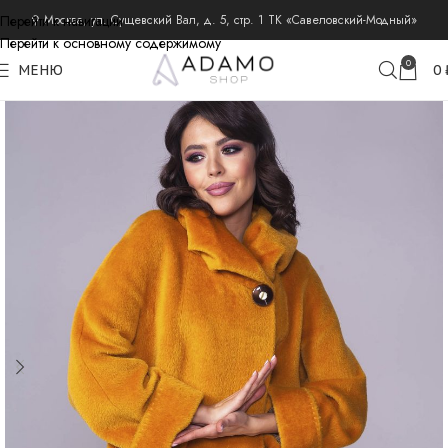
Перейти к навигации
⚲ Москва, ул. Сущевский Вал, д. 5, стр. 1 ТК «Савеловский-Модный»
Перейти к основному содержимому
главная
пальто из шерсти альпака
пальто альпака демисезонные
0
МЕНЮ
0