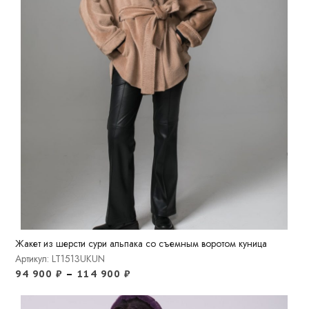
Жакет из шерсти сури альпака со съемным воротом куница
Артикул: LT1513UKUN
94 900
₽
–
114 900
₽