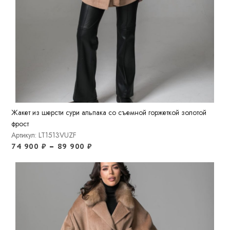
Жакет из шерсти сури альпака со съемной горжеткой золотой
фрост
Артикул: LT1513VUZF
74 900
₽
–
89 900
₽