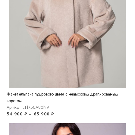
Жакет альпака пудрового цвета с невысоким драпированым
воротом
Артикул: LT1750A80NV
54 900
₽
–
65 900
₽