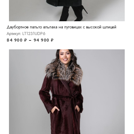
Двубортное пальто альпака на пуговицах с высокой шлицей
Артикул: LT1231UDP6
84 900
₽
–
94 900
₽