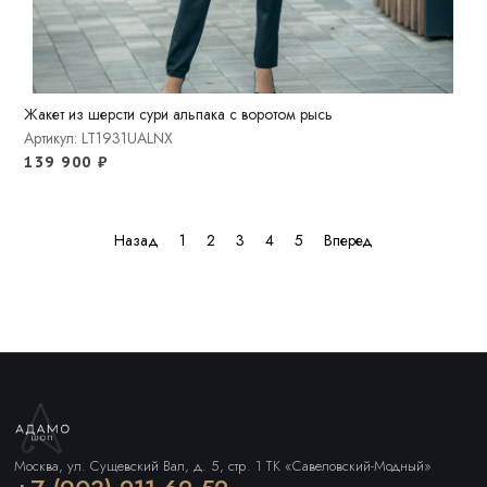
Жакет из шерсти сури альпака с воротом рысь
Артикул: LT1931UALNX
139 900
₽
Назад
1
2
3
4
5
Вперед
Москва, ул. Сущевский Вал, д. 5, стр. 1 ТК «Савеловский-Модный»