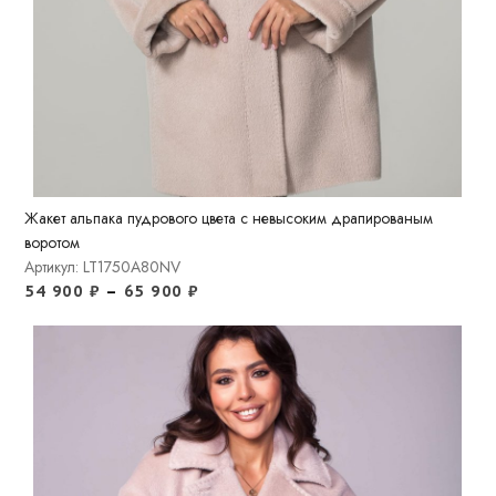
Жакет альпака пудрового цвета с невысоким драпированым
воротом
Артикул: LT1750A80NV
54 900
₽
–
65 900
₽