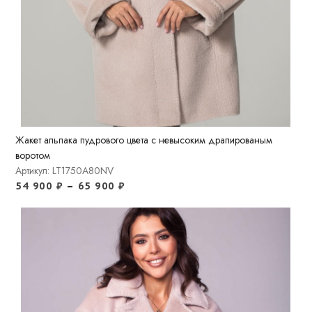
Жакет альпака пудрового цвета с невысоким драпированым
воротом
Артикул: LT1750A80NV
54 900
₽
–
65 900
₽