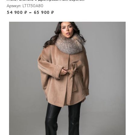
Артикул: LT1750A80
54 900
₽
–
65 900
₽