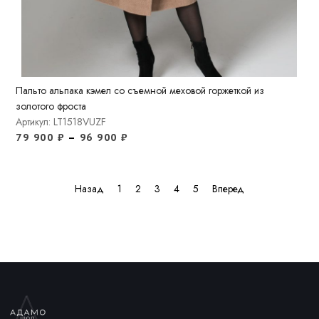
Пальто альпака кэмел со съемной меховой горжеткой из
золотого фроста
Артикул: LT1518VUZF
79 900
₽
–
96 900
₽
Назад
1
2
3
4
5
Вперед