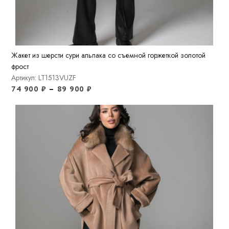
Жакет из шерсти сури альпака со съемной горжеткой золотой
фрост
Артикул: LT1513VUZF
74 900
₽
–
89 900
₽