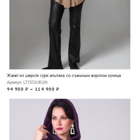
Жакет из шерсти сури альпака со съемным воротом куница
Артикул: LT1513UKUN
94 900
₽
–
114 900
₽