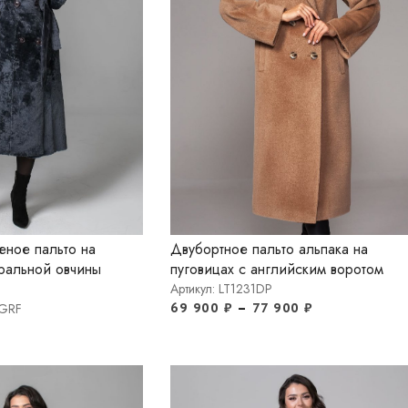
еное пальто на
Двубортное пальто альпака на
уральной овчины
пуговицах с английским воротом
Артикул: LT1231DP
69 900
₽
–
77 900
₽
DGRF