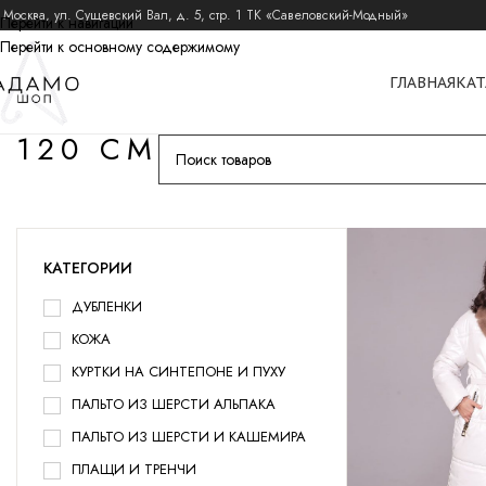
 Москва, ул. Сущевский Вал, д. 5, стр. 1 ТК «Савеловский-Модный»
Перейти к навигации
Перейти к основному содержимому
ГЛАВНАЯ
КАТ
120 СМ
КАТЕГОРИИ
ДУБЛЕНКИ
КОЖА
КУРТКИ НА СИНТЕПОНЕ И ПУХУ
ПАЛЬТО ИЗ ШЕРСТИ АЛЬПАКА
ПАЛЬТО ИЗ ШЕРСТИ И КАШЕМИРА
ПЛАЩИ И ТРЕНЧИ