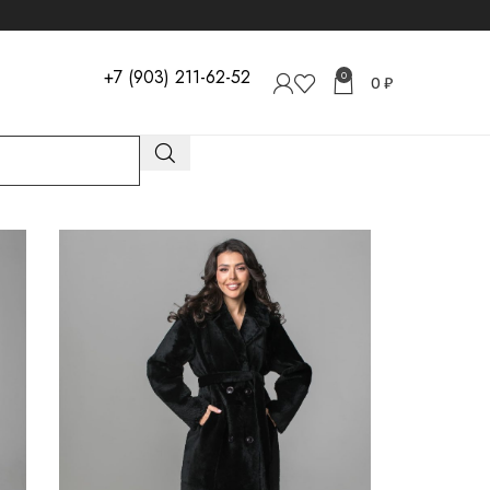
+7 (903) 211-62-52
0
0
₽