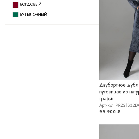
БОРДОВЫЙ
БУТЫЛОЧНЫЙ
БУТЫЛОЧНЫЙ ПАСТЕЛЬ
ГОЛУБАЯ НОРКА
ГОЛУБОЙ
ГРАФИТ
ДЖИНС
ДЫМЧАТЫЙ
Двубортное дубл
ЖЕМЧУЖНО-СЕРЫЙ
пуговицах из нат
ИЗУМРУД
графит
Артикул: PRZ21332
КОРИЧНЕВЫЙ
99 900
₽
КУРКУМА
КЭМЕЛ
ЛЁД БЕБИ