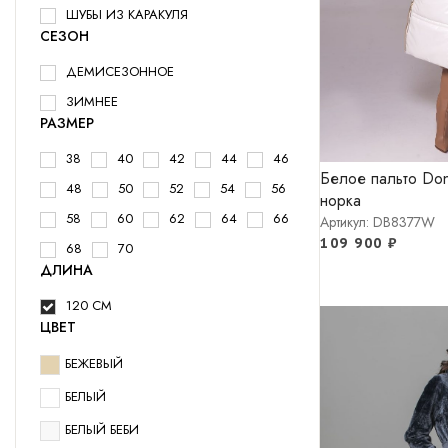
ШУБЫ ИЗ КАРАКУЛЯ
СЕЗОН
ДЕМИСЕЗОННОЕ
ЗИМНЕЕ
РАЗМЕР
38
40
42
44
46
Белое пальто Don
48
50
52
54
56
норка
58
60
62
64
66
Артикул: DB8377W
109 900
₽
68
70
ДЛИНА
120 СМ
ЦВЕТ
БЕЖЕВЫЙ
БЕЛЫЙ
БЕЛЫЙ БЕБИ