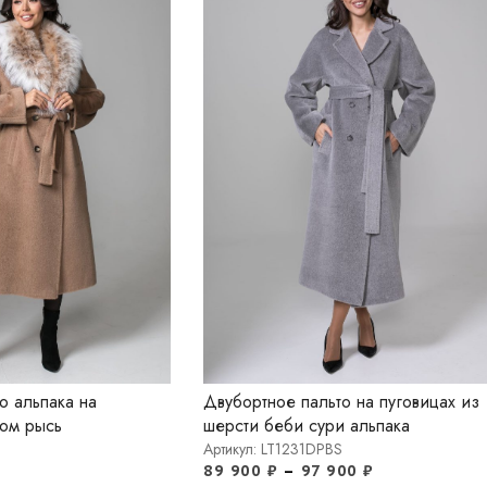
о альпака на
Двубортное пальто на пуговицах из
том рысь
шерсти беби сури альпака
Артикул: LT1231DPBS
89 900
₽
–
97 900
₽