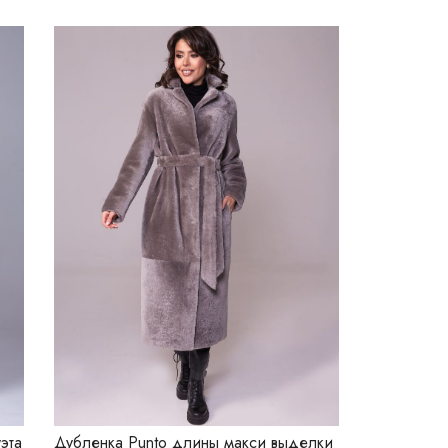
эта
Дубленка Punto длины макси выделки