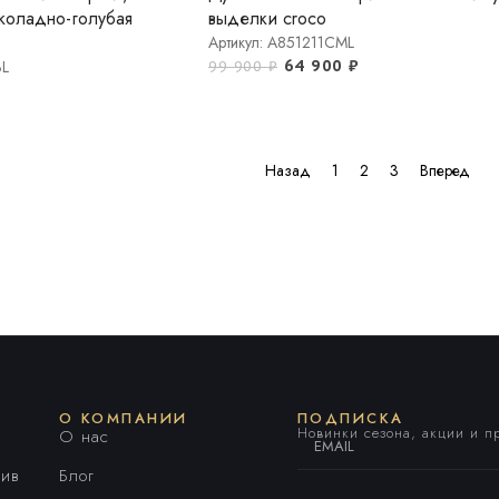
околадно-голубая
выделки croco
Артикул: A851211CML
64 900
₽
BL
99 900
₽
Назад
1
2
3
Вперед
О КОМПАНИИ
ПОДПИСКА
Новинки сезона, акции и 
О нас
ив
Блог