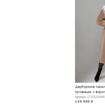
МЕНТОЛ
МОНТАНА
МОРСКАЯ ВОЛНА
ОРЕХ
ПЕСОК
ПУДРОВЫЙ
ПШЕНИЧНЫЙ
РОЗОВЫЙ
РОЗОВЫЙ МЕЛАНЖ
СВЕТЛО-СЕРЫЙ
СЕРО-БЕЖЕВЫЙ
Двубортное пальт
СЕРЫЙ
пуговицах с воро
Артикул: LT1231ULNX
СИНИЙ
154 900
₽